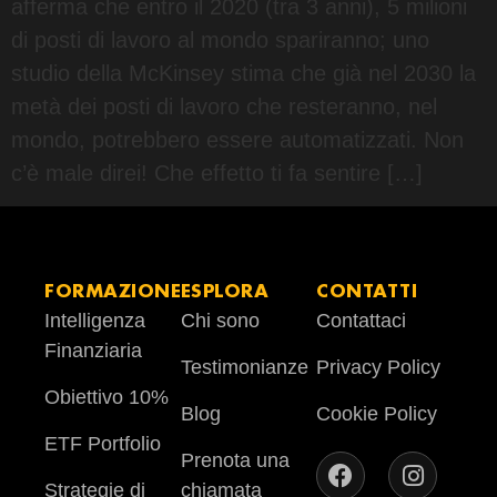
afferma che entro il 2020 (tra 3 anni), 5 milioni
di posti di lavoro al mondo spariranno; uno
studio della McKinsey stima che già nel 2030 la
metà dei posti di lavoro che resteranno, nel
mondo, potrebbero essere automatizzati. Non
c’è male direi! Che effetto ti fa sentire […]
FORMAZIONE
ESPLORA
CONTATTI
Intelligenza
Chi sono
Contattaci
Finanziaria
Testimonianze
Privacy Policy
Obiettivo 10%
Blog
Cookie Policy
ETF Portfolio
Prenota una
Strategie di
chiamata