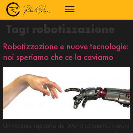
Tag:
robotizzazione
Robotizzazione e nuove tecnologie:
noi speriamo che ce la caviamo
Un recente rapporto del World Economic Forum