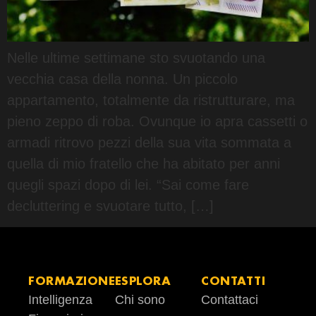
Nelle ultime settimane sto svuotando una
vecchia casa della nonna. Un piccolo
appartamento, totalmente da ristrutturare, ma
pieno zeppo di roba. Ovunque io apra cassetti o
armadi ritrovo pezzi della sua vita sommata a
quella di mio fratello che ha abitato per anni
quegli spazi dopo di lei. “Sai come fare
decluttering e svuotare tutto, […]
FORMAZIONE
ESPLORA
CONTATTI
Intelligenza
Chi sono
Contattaci