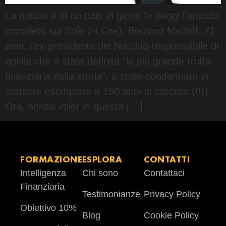
La notizia è di un paio di giorni fa (leggi l’articolo
completo sul Sole 24 Ore). Bernard Madoff, 71
anni, l’ex-presidente del Nasdaq responsabile di
quella che è stata definita “la più grande truffa
finanziaria della storia”, è stato condannato in
maniera esemplare a 150 anni di carcere (!!!) .
Ora, senza voler in questa […]
FORMAZIONE
ESPLORA
CONTATTI
Intelligenza
Chi sono
Contattaci
Finanziaria
Testimonianze
Privacy Policy
Obiettivo 10%
Blog
Cookie Policy