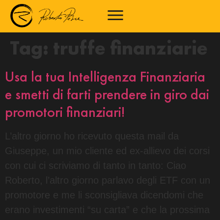
Tag:
truffe finanziarie
Usa la tua Intelligenza Finanziaria
e smetti di farti prendere in giro dai
promotori finanziari!
L’altro giorno ho ricevuto questa mail da
Giuseppe, un mio cliente ed ex-allievo dei corsi
con cui ci scriviamo di tanto in tanto: Ciao
Roberto, l’altro giorno parlavo degli ETF con un
promotore e me li sconsigliava dicendomi che
erano investimenti “su carta” e che la prossima