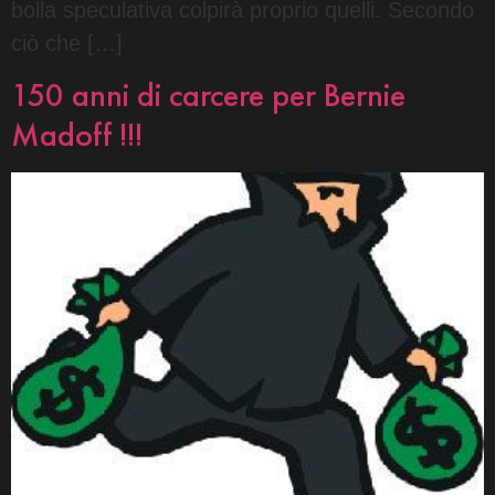
bolla speculativa colpirà proprio quelli. Secondo
ciò che […]
150 anni di carcere per Bernie
Madoff !!!