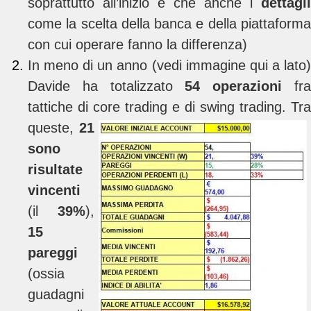
soprattutto all’inizio e che anche i
dettagli
come la scelta della banca e della piattaforma
con cui operare fanno la differenza)
In meno di un anno (vedi immagine qui a lato)
Davide ha totalizzato
54 operazioni
fr
tattiche di core trading e di swing
trading. Tra
queste,
21
sono
risultate
vincenti
(il
39%
),
15
pareggi
(ossia
guadagni