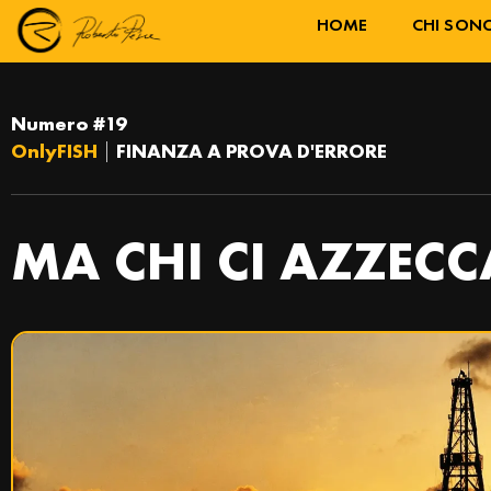
HOME
CHI SON
Numero #19
OnlyFISH
|
FINANZA A PROVA D'ERRORE
MA CHI CI AZZECC