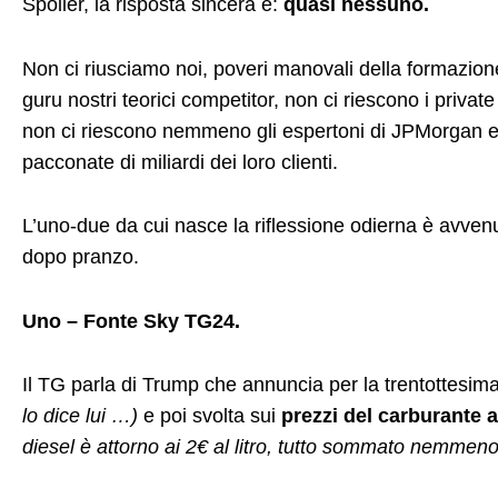
Spoiler, la risposta sincera è:
quasi nessuno.
Non ci riusciamo noi, poveri manovali della formazione 
guru nostri teorici competitor, non ci riescono i priva
non ci riescono nemmeno gli espertoni di JPMorgan
pacconate di miliardi dei loro clienti.
L’uno-due da cui nasce la riflessione odierna è avven
dopo pranzo.
Uno – Fonte Sky TG24.
Il TG parla di Trump che annuncia per la trentottesima
lo dice lui …)
e poi svolta sui
prezzi del carburante a
diesel è attorno ai 2€ al litro, tutto sommato nemmeno