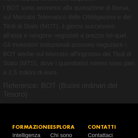
I BOT sono ammessi alla quotazione di Borsa,
sul Mercato Telematico delle Obbligazioni e dei
Titoli di Stato (MOT), il giorno successivo
all’asta e vengono negoziati a prezzo tel-quel.
Gli investitori istituzionali possono negoziare i
BOT anche sul Mercato all’Ingrosso dei Titoli di
Stato (MTS), dove i quantitativi minimi sono pari
a 2,5 milioni di euro.
Reference: BOT (Buoni ordinari del
Tesoro)
FORMAZIONE
ESPLORA
CONTATTI
Intelligenza
Chi sono
Contattaci