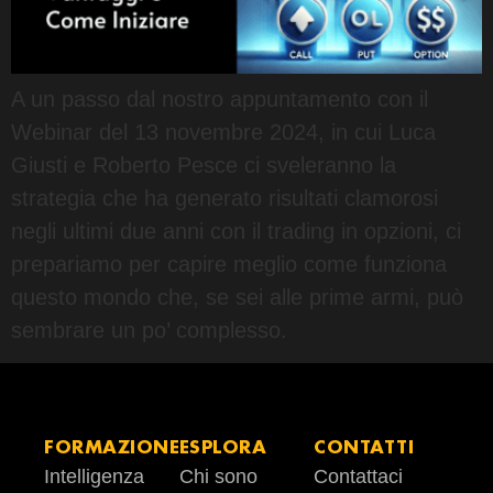
A un passo dal nostro appuntamento con il
Webinar del 13 novembre 2024, in cui Luca
Giusti e Roberto Pesce ci sveleranno la
strategia che ha generato risultati clamorosi
negli ultimi due anni con il trading in opzioni, ci
prepariamo per capire meglio come funziona
questo mondo che, se sei alle prime armi, può
sembrare un po’ complesso.
FORMAZIONE
ESPLORA
CONTATTI
Intelligenza
Chi sono
Contattaci