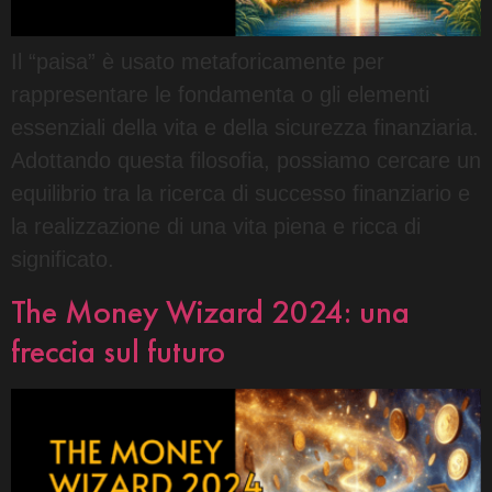
Il “paisa” è usato metaforicamente per
rappresentare le fondamenta o gli elementi
essenziali della vita e della sicurezza finanziaria.
Adottando questa filosofia, possiamo cercare un
equilibrio tra la ricerca di successo finanziario e
la realizzazione di una vita piena e ricca di
significato.
The Money Wizard 2024: una
freccia sul futuro