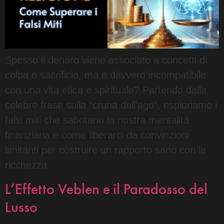
Spesso il denaro viene associato a concetti di
colpa e sacrificio, ma è davvero incompatibile
con una vita etica e spirituale? Partendo dalla
celebre frase sulla “cruna dell’ago”, esploriamo i
falsi miti che sabotano la nostra mentalità
finanziaria e come liberarci da convinzioni
limitanti per costruire un rapporto sano con la
ricchezza.
L’Effetto Veblen e il Paradosso del
Lusso