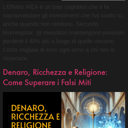
L’Effetto IKEA è un bias cognitivo che ti fa
sopravvalutare gli investimenti che hai scelto tu,
anche quando non rendono. Secondo
Morningstar, gli investitori mantengono posizioni
perdenti il 40% più a lungo di quelle vincenti.
Costa migliaia di euro ogni anno a chi non lo
riconosce.
Denaro, Ricchezza e Religione:
Come Superare i Falsi Miti