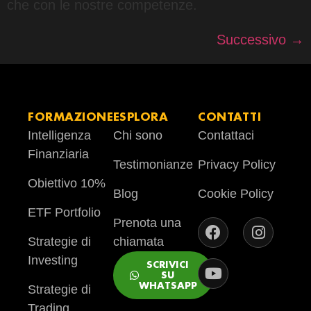
che con le nostre competenze.
Successivo
→
FORMAZIONE
ESPLORA
CONTATTI
Intelligenza
Chi sono
Contattaci
Finanziaria
Testimonianze
Privacy Policy
Obiettivo 10%
Blog
Cookie Policy
ETF Portfolio
Prenota una
Strategie di
chiamata
Investing
SCRIVICI
SU
WHATSAPP
Strategie di
Trading