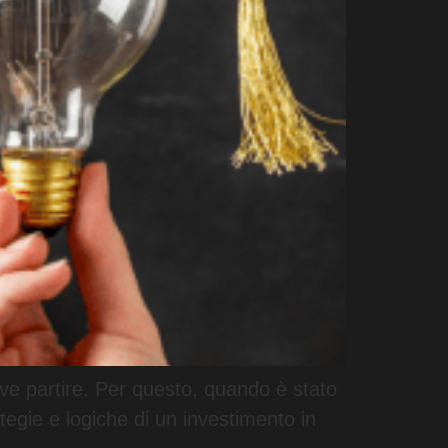
ve partire. Per questo, quando è stato
egie e logiche di un investimento in