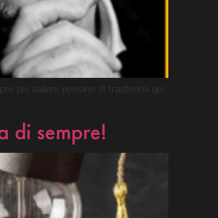
 più italiani pensino di trasferirsi qui
sa di sempre!