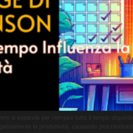
voro si espande per riempire tutto il tempo disponib
gativamente la produttività, causando procrastinaz