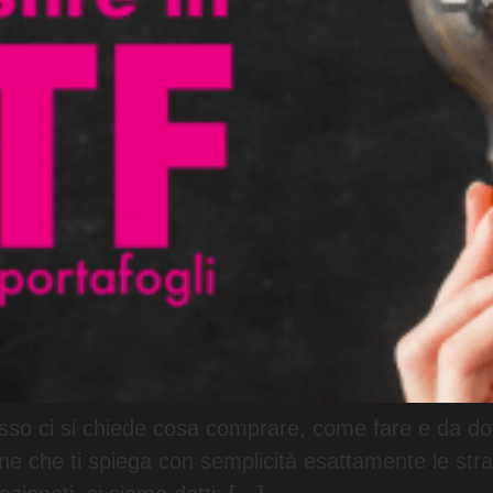
esso ci si chiede cosa comprare, come fare e da do
 che ti spiega con semplicità esattamente le strat