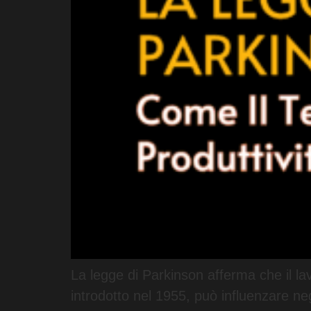
La legge di Parkinson afferma che il la
introdotto nel 1955, può influenzare ne