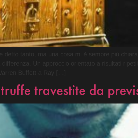
o e detto tanto, ma una cosa mi è sempre più chiara 
a differenza. Un approccio orientato a risultati ripeti
 Warren Buffett a Ray […]
truffe travestite da previ