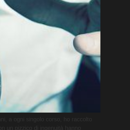
ni, a ogni singolo corso, ho raccolto
on un pizzico di ingenuità hanno