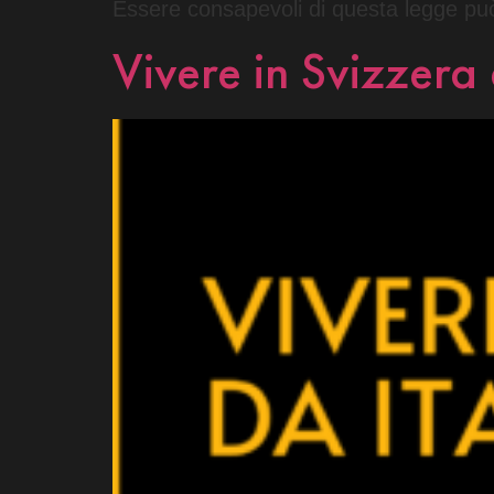
Essere consapevoli di questa legge può a
Vivere in Svizzera 