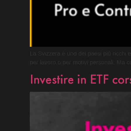
La Svizzera è uno dei paesi più ricchi e
per lavoro o per motivi personali. Ma co
Investire in ETF co