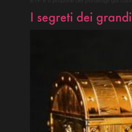
ETF e ti propone dei portafogli già conf
I segreti dei grandi