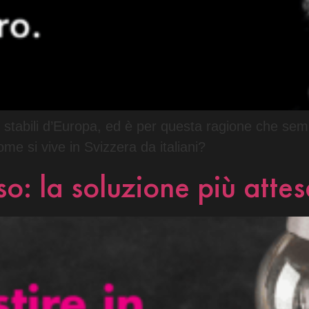
 stabili d’Europa, ed è per questa ragione che sempre
me si vive in Svizzera da italiani?
rso: la soluzione più atte