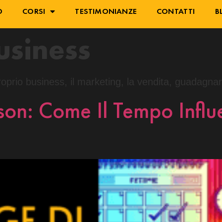
O
CORSI
TESTIMONIANZE
CONTATTI
B
usiness
roprio business, il marketing, la vendita, guadagnar
son: Come Il Tempo Influ