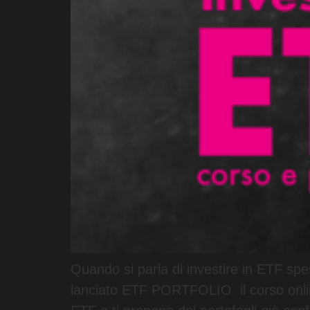
Quando si parla di investire in ETF sp
lanciato ETF PORTFOLIO il corso online