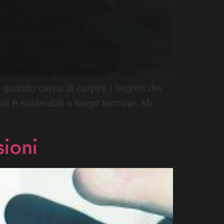
quando cerco di carpire i segreti dei
bili e sostenibili a lungo termine. Mi
sioni