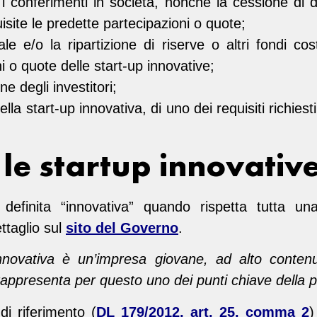
i conferimenti in società, nonché la cessione di diri
site le predette partecipazioni o quote;
ale e/o la ripartizione di riserve o altri fondi co
i o quote delle start-up innovative;
ne degli investitori;
ella start-up innovativa, di uno dei requisiti richiesti
le startup innovativ
efinita “innovativa” quando rispetta tutta una 
ttaglio sul
sito del Governo
.
nnovativa è un’impresa giovane, ad alto contenu
rappresenta per questo uno dei punti chiave della pol
di riferimento (
DL 179/2012, art. 25, comma 2
)