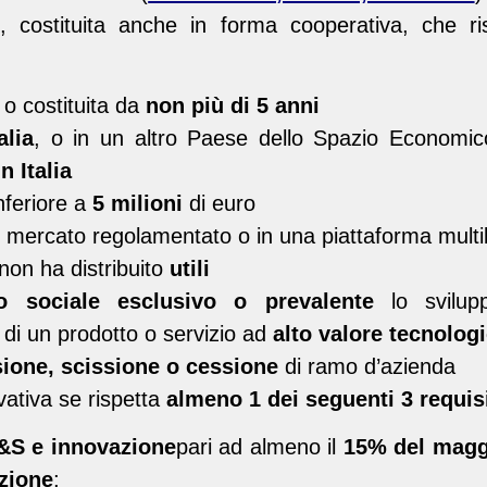
i
, costituita anche in forma cooperativa, che risp
o costituita da
non più di 5 anni
alia
, o in un altro Paese dello Spazio Econom
n Italia
nferiore a
5 milioni
di euro
 mercato regolamentato o in una piattaforma multil
non ha distribuito
utili
o sociale esclusivo o prevalente
lo svilup
di un prodotto o servizio ad
alto valore tecnolog
sione, scissione o cessione
di ramo d’azienda
vativa se rispetta
almeno 1 dei seguenti 3 requisi
&S e innovazione
pari ad almeno il
15% del maggi
uzione
;