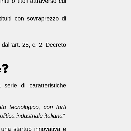
tti o titoli attraverso cui
stituiti con sovraprezzo di
 dall’art. 25, c. 2, Decreto
e?
serie di caratteristiche
to tecnologico, con forti
itica industriale italiana”
 una startup innovativa è