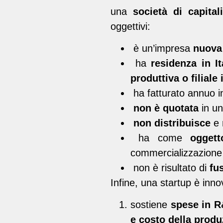
una
società di capital
oggettivi:
è un’impresa
nuova
ha
residenza in It
produttiva o filiale i
ha fatturato annuo i
non è quotata
in un
non distribuisce
e 
ha come
oggett
commercializzazione 
non è risultato di
fu
Infine, una startup è inno
sostiene
spese in R
e costo della prod