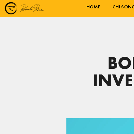
HOME
CHI SON
BO
INVE