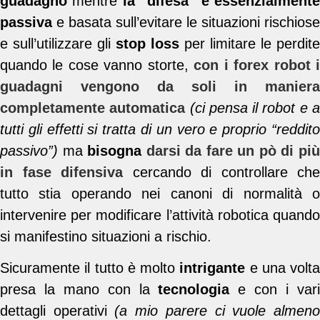
guadagno
mentre
la “difesa” è essenzialment
passiva
e basata sull’evitare le situazioni rischiose
e sull’utilizzare gli
stop loss
per limitare le perdite
quando le cose vanno storte,
con i forex robot 
guadagni vengono da soli in maniera
completamente automatica
(ci pensa il robot e 
tutti gli effetti si tratta di un vero e proprio “reddito
passivo”)
ma
bisogna
darsi da fare un pò di pi
in fase difensiva
cercando di controllare che
tutto stia operando nei canoni di normalità o
intervenire per modificare l’attività robotica quando
si manifestino situazioni a rischio.
Sicuramente il tutto è molto
intrigante
e una volta
presa la mano con la
tecnologia
e con i var
dettagli operativi
(a mio parere ci vuole almen