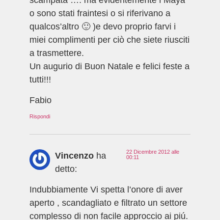
scampata …. ma evidentemente i Maya
o sono stati fraintesi o si riferivano a
qualcos’altro 🙂 )e devo proprio farvi i
miei complimenti per ciò che siete riusciti
a trasmettere.
Un augurio di Buon Natale e felici feste a
tutti!!!
Fabio
Rispondi
22 Dicembre 2012 alle
Vincenzo
ha
00:11
detto:
Indubbiamente Vi spetta l’onore di aver
aperto , scandagliato e filtrato un settore
complesso di non facile approccio ai piú.