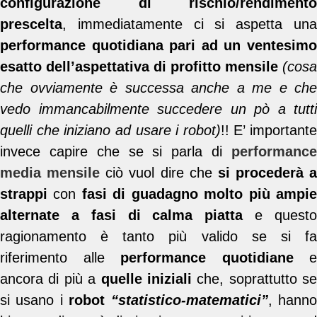
configurazione di rischio/rendimento
prescelta
, immediatamente ci si aspetta una
performance quotidiana pari ad un ventesimo
esatto dell’aspettativa di profitto mensile
(cosa
che ovviamente è successa anche a me e che
vedo immancabilmente succedere un pò a tutti
quelli che iniziano ad usare i robot)
!! E’ importante
invece capire che se si parla di
performance
media mensile
ciò vuol dire che
si procederà a
strappi
con
fasi di guadagno molto più ampi
alternate a fasi di calma piatta
e quest
ragionamento è tanto più valido se si fa
riferimento alle
performance quotidiane
e
ancora di più a
quelle iniziali
che, soprattutto se
si usano i
robot
“statistico-matematici”
, hann