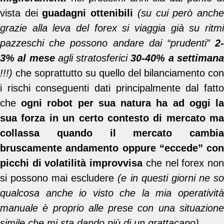
vista dei
guadagni ottenibili
(su cui però anch
grazie alla leva del forex si viaggia già su ritmi
pazzeschi che possono andare dai “prudenti”
2-
3% al mese
agli stratosferici
30-40% a settiman
!!!)
che soprattutto su quello del bilanciamento con
i rischi conseguenti dati principalmente dal fatto
che
ogni robot per sua natura ha ad oggi la
sua forza in un certo contesto di mercato ma
collassa quando il mercato cambia
bruscamente andamento oppure “eccede” con
picchi di volatilità improvvisa
che nel forex no
si possono mai escludere
(e in questi giorni ne s
qualcosa anche io visto che la mia operatività
manuale è proprio alle prese con una situazione
simile che mi sta dando più di un grattacapo).