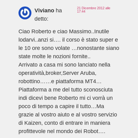
21 Dicembre 2012 alle
Viviano
ha
17:44
detto:
Ciao Roberto e ciao Massimo..Inutile
lodarvi..anzi si…. il corso è stato super e
le 10 ore sono volate …nonostante siano
state molte le nozioni fornite..
Arrivato a casa mi sono lanciato nella
operatività,broker,Server Aruba,
robottino……e piattaforma MT4…
Piattaforma a me del tutto sconosciuta
indi dicevi bene Roberto mi ci vorrà un
poco di tempo a capire il tutto…Ma
grazie al vostro aiuto e al vostro servizio
di Kaizen, conto di entrare in maniera
profittevole nel mondo dei Robot….