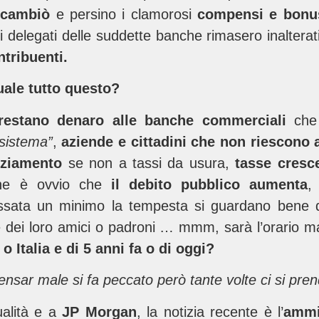
 cambiò
e persino i clamorosi
compensi e bonus
 delegati delle suddette banche rimasero inalterat
ntribuenti.
uale tutto questo?
restano denaro alle banche commerciali
ch
 sistema”
,
aziende e cittadini che non riescono 
nziamento
se non a tassi da usura,
tasse cresce
nche è ovvio che
il debito pubblico aumenta
ata un minimo la tempesta si guardano bene da
le dei loro amici o padroni … mmm, sarà l’orario 
 Italia e di 5 anni fa o di oggi?
pensar male si fa peccato però tante volte ci si pr
ualità e a
JP Morgan
, la notizia recente è l’
ammi