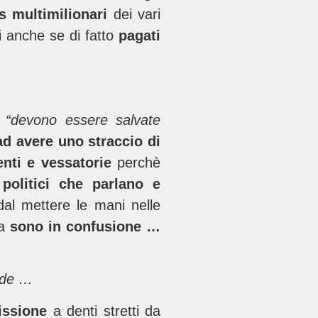
 multimilionari
dei vari
i anche se di fatto
pagati
e
“devono essere salvate
ad avere uno straccio di
nti e vessatorie
perchè
,
politici che parlano e
l mettere le mani nelle
ma
sono in confusione …
ende …
ssione
a denti stretti da