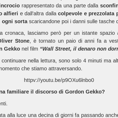
incrocio
rappresentato da una parte dalla
sconfin
 alfieri
e dall’altra dalla
colpevole e prezzolata p
i ogni sorta
scaricandone poi i danni sulle tasche de
lla cronaca, lasciamo però per un istante spazio
liver Stone
, è tornato un paio di anni fa a vest
n Gekko
nel film
“Wall Street, il denaro non do
i continuare nella lettura, sono solo 4 minuti ma a
 momento che stiamo attraversando.
httpv://youtu.be/p9OXu6lnbo0
ona familiare il discorso di Gordon Gekko?
nti.
a alla luce una decina di giorni fa passando anche 