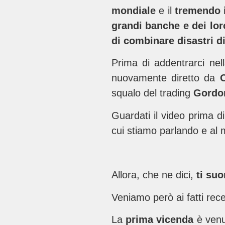
mondiale
e il
tremendo 
grandi banche e dei loro
di combinare disastri d
Prima di addentrarci ne
nuovamente diretto da
O
squalo del trading
Gordo
Guardati il video prima d
cui stiamo parlando e al
Allora, che ne dici,
ti su
Veniamo però ai fatti rece
La
prima vicenda
è venut