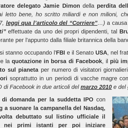
ratore delegato Jamie Dimon
della
perdita del
ai letto bene, ho scritto miliardi e non milioni, ch
 7,
leggi qua l’articolo del “Corriere”
…)
a causa
ti”
effettuate da uno dei propri dipendenti, tal
Br
rante per l’appunto dalla filiale britannica della ban
si stanno occupando l’
FBI
e il Senato
USA
, nel fr
re la
quotazione in borsa di Facebook
, il
più im
to sul pianeta
per numero di visitatori giornalie
ori
soprattutto in un periodi di vacche magre com
O di Facebook in due articoli del
marzo 2010
e del
 di domanda per la suddetta IPO
con
g a suonare la campanella del Nasdaq,
olta debuttato sul listino ufficiale il
o nei primi istanti per poi iniziare