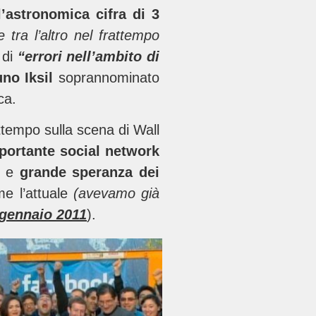
l’astronomica cifra di 3
e tra l’altro nel frattempo
 di
“errori nell’ambito di
uno Iksil
soprannominato
ca.
attempo sulla scena di Wall
portante social network
ri e
grande speranza dei
e l’attuale
(avevamo già
gennaio 2011
).