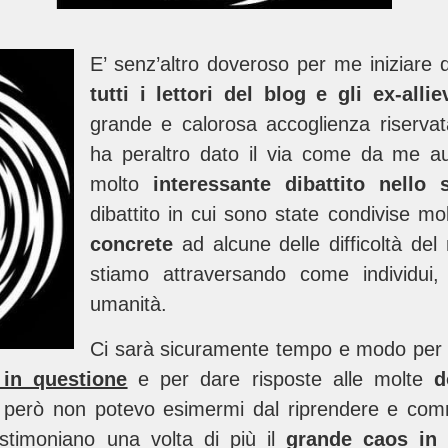
E’ senz’altro doveroso per me iniziare
tutti i lettori del blog e gli ex-alli
grande e calorosa accoglienza riservata
ha peraltro dato il via come da me a
molto
interessante dibattito nello
dibattito in cui sono state condivise mo
concrete
ad alcune delle difficoltà de
stiamo attraversando come individu
umanità.
Ci sarà sicuramente tempo e modo per r
o in questione
e per dare risposte alle molte
d
ggi però non potevo esimermi dal riprendere e co
timoniano una volta di più il
grande caos in 