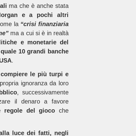
ali
ma che è anche stata
rgan e a pochi altri
 come la
“crisi finanziaria
me”
ma a cui si è in realtà
litiche e monetarie del
a quale 10 grandi banche
e USA
.
 compiere le più turpi e
propria ignoranza da loro
bblico
, successivamente
zzare il denaro a favore
e regole del gioco
che
alla luce dei fatti, negli