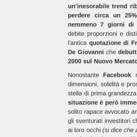
un’inesorabile trend ri
perdere circa un 25% 
nemmeno 7 giorni di v
debite proporzioni e dis
l’antica
quotazione di
F
De Giovanni
che
debutt
2000 sul Nuovo Mercat
Nonostante
Facebook
dimensioni, solidità e pr
stella di prima grandezz
situazione è però imm
solito rapace avvocato am
gli sventurati investitori
ai loro occhi
(si dice che 