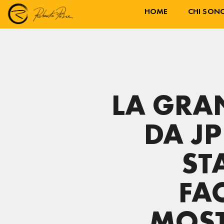
HOME
CHI SON
LA GRA
DA J
ST
FA
MOST