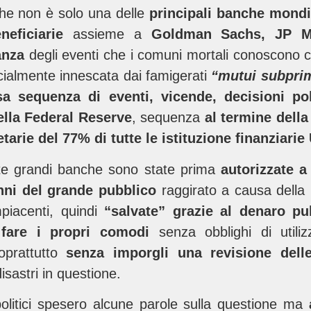
che non è solo una
delle
principali banche mondi
neficiarie
assieme a
Goldman Sachs, JP Mo
anza
degli eventi che i comuni mortali conoscono
ficialmente innescata dai famigerati
“mutui subpri
sa sequenza di eventi, vicende, decisioni po
lla Federal Reserve
, sequenza
al termine dell
etarie del 77% di tutte le istituzione finanziari
te grandi banche sono state prima
autorizzate a
anni del grande pubblico
raggirato a causa della 
piacenti, quindi
“salvate” grazie al denaro pu
 fare i propri comodi
senza obblighi di utili
oprattutto
senza imporgli una revisione dell
disastri in questione.
 politici spesero alcune parole sulla questione ma