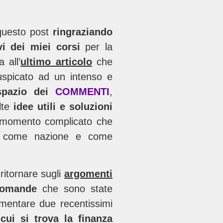
 questo post
ringraziando
evi dei miei corsi
per la
 all’
ultimo articolo
che
uspicato ad un intenso e
 spazio dei
COMMENTI
,
lte
idee utili e soluzioni
l momento complicato che
i, come nazione e come
itornare sugli
argomenti
omande
che sono state
mmentare due recentissimi
cui si trova la finanza