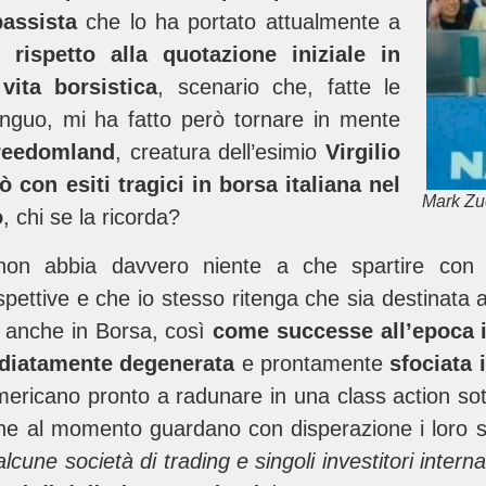
bassista
che lo ha portato attualmente a
rispetto alla quotazione iniziale in
ita borsistica
, scenario che, fatte le
tinguo, mi ha fatto però tornare in mente
reedomland
, creatura dell’esimio
Virgilio
ò con esiti tragici in borsa italiana nel
Mark Zu
o
, chi se la ricorda?
non abbia davvero niente a che spartire co
ospettive e che io stesso ritenga che sia destinata
a anche in Borsa, così
come successe all’epoca i
ediatamente degenerata
e prontamente
sfociata 
ericano pronto a radunare in una class action sott
 che al momento guardano con disperazione i loro so
alcune società di trading e singoli investitori inter