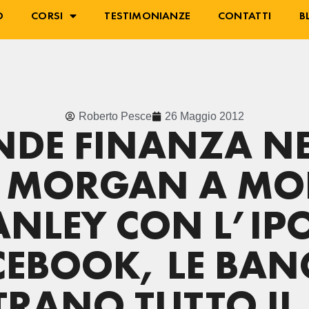
O
CORSI
TESTIMONIANZE
CONTATTI
B
Roberto Pesce
26 Maggio 2012
NDE FINANZA NE
P MORGAN A M
ANLEY CON L’IPO
CEBOOK, LE BAN
RANO TUTTO IL