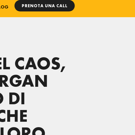
PRENOTA UNA CALL
LOG
L CAOS,
ORGAN
 DI
CHE
 LORO