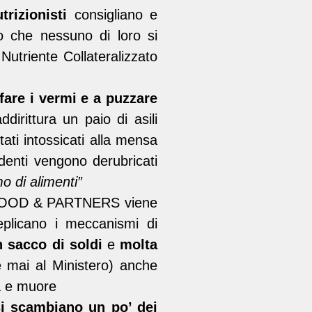
trizionisti
consigliano e
o che nessuno di loro si
 Nutriente Collateralizzato
fare i vermi e a puzzare
irittura un paio di asili
tati intossicati alla mensa
denti vengono derubricati
o di alimenti”
I FOOD & PARTNERS viene
plicano i meccanismi di
 sacco di soldi
e
molta
mai al Ministero) anche
a e muore
si scambiano un po’ dei