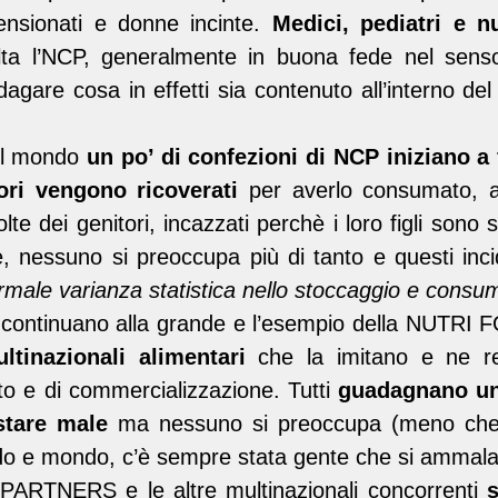
pensionati e donne incinte.
Medici, pediatri e nu
lta l’NCP, generalmente in buona fede nel sens
dagare cosa in effetti sia contenuto all’interno del
 il mondo
un po’ di confezioni di NCP iniziano a 
ri vengono ricoverati
per averlo consumato, add
te dei genitori, incazzati perchè i loro figli sono s
, nessuno si preoccupa più di tanto e questi inci
rmale varianza statistica nello stoccaggio e consum
 continuano alla grande e l’esempio della NUTR
ultinazionali alimentari
che la imitano e ne re
to e di commercializzazione. Tutti
guadagnano un
stare male
ma nessuno si preoccupa (meno che 
o e mondo, c’è sempre stata gente che si ammal
RTNERS e le altre multinazionali concorrenti