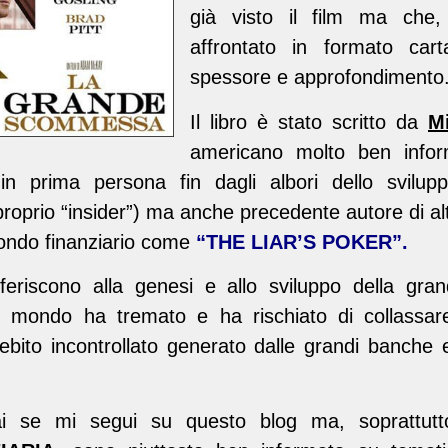
già visto il film ma ch
affrontato in formato car
spessore e approfondimento
Il libro è stato scritto da
M
americano molto ben inform
 in prima persona fin dagli albori dello svilup
oprio “insider”) ma anche precedente autore di altr
mondo finanziario come
“THE LIAR’S POKER”.
iferiscono alla genesi e allo sviluppo della gr
ro mondo ha tremato e ha rischiato di collassa
bito incontrollato generato dalle grandi banche e
i se mi segui su questo blog ma, soprattutto