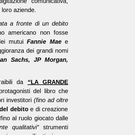
igitazione comunicativa,
 loro aziende.
sata a fronte di un debito
no americano non fosse
 dei mutui
Fannie Mae
e
gioranza dei grandi nomi
man Sachs, JP Morgan,
raibili da
“LA GRANDE
rotagonisti del libro che
i investitori
(fino ad oltre
del debito
e di creazione
fino al ruolo giocato dalle
te qualitativi”
strumenti