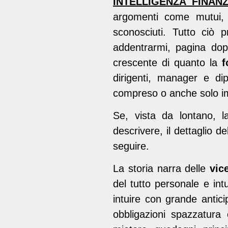
INTELLIGENZA FINANZ
argomenti come mutui, o
sconosciuti. Tutto ciò 
addentrarmi, pagina dop
crescente di quanto la
f
dirigenti, manager e di
compreso o anche solo i
Se, vista da lontano,
descrivere, il dettaglio d
seguire.
La storia narra delle
vic
del tutto personale e in
intuire con grande antici
obbligazioni spazzatura