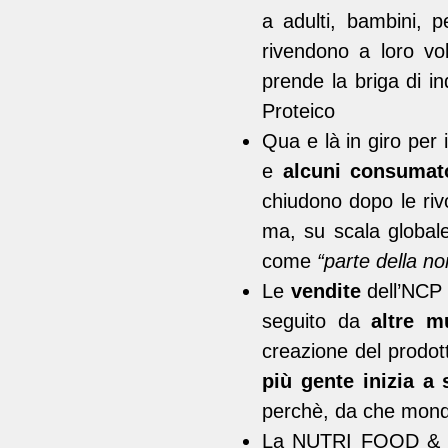
a adulti, bambini, 
rivendono a loro vo
prende la briga di in
Proteico
Qua e là in giro per
e
alcuni consumato
chiudono dopo le rivol
ma, su scala globale
come
“parte della no
Le
vendite
dell’NCP
seguito da
altre m
creazione del prodot
più gente inizia a 
perchè, da che mond
La NUTRI FOOD & PA