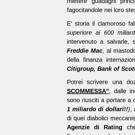
mietere guadagni princi
fagocitandole nei loro ste
E’ storia il clamoroso fa
superiore ai 600 miliardi 
intervenuto a salvarle,
Freddie Mac
, al mastod
della finanza internaz
Citigroup, Bank of Scot
Potrei scrivere una doz
SCOMMESSA”
, dalle in
sono riusciti a portare a
1 miliardo di dollari!!
)
,
di quei diabolici meccan
Agenzie di Rating
che