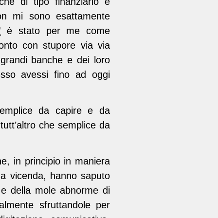
he di tipo finanziario e
 non mi sono esattamente
”
è stato per me come
onto con stupore via via
grandi banche e dei loro
esso avessi fino ad oggi
mplice da capire e da
 tutt’altro che semplice da
he, in principio in maniera
i a vicenda, hanno saputo
e della mole abnorme di
almente sfruttandole per