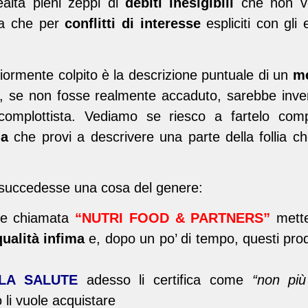
realtà pieni zeppi di
debiti inesigibili
che non ven
a che per
conflitti di interesse
espliciti con gli 
ormente colpito è la descrizione puntuale di un
m
e, se non fosse realmente accaduto, sarebbe inve
n complottista. Vediamo se riesco a fartelo com
ia
che provi a descrivere una parte della follia ch
succedesse una cosa del genere:
are chiamata
“NUTRI FOOD & PARTNERS”
mett
qualità infima
e, dopo un po’ di tempo, questi pro
LA SALUTE
adesso li certifica come
“non più
li vuole acquistare