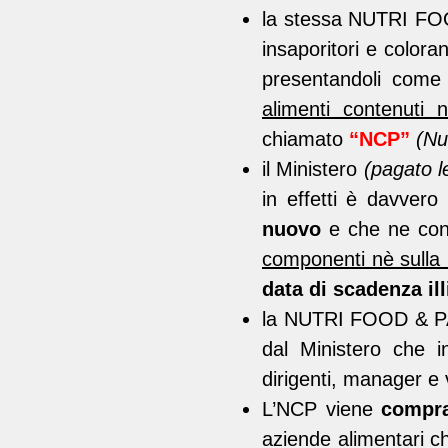
la stessa NUTRI F
insaporitori e colora
presentandoli com
alimenti contenuti 
chiamato
“NCP”
(Nu
il Ministero
(pagato l
in effetti è davvero
nuovo
e che ne conti
componenti nè sulla 
data di scadenza ill
la NUTRI FOOD & PAR
dal Ministero che 
dirigenti, manager e 
L’NCP viene
compr
aziende alimentari ch