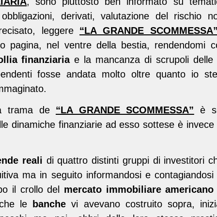
IARIA
, sono piuttosto ben informato su tematic
bbligazioni, derivati, valutazione del rischio
precisato, leggere
“LA GRANDE SCOMMESSA
o pagina, nel ventre della bestia, rendendomi c
ollia finanziaria
e la mancanza di scrupoli delle 
pendenti fosse andata molto oltre quanto io st
mmaginato.
 la trama de
“LA GRANDE SCOMMESSA”
è se
elle dinamiche finanziarie ad esso sottese è invece
ende reali
di quattro distinti gruppi di investitori c
tuitiva ma in seguito informandosi e contagiandos
po il crollo del
mercato immobiliare americano
 che le
banche
vi avevano costruito sopra, inizi