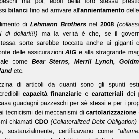
peschi ma poi, ebbri della loro stessa prestid
ssi
bilanci
fino ad arrivare all’
annientamento
delle
llimento di
Lehmann Brothers
nel
2008
(collas
di dollari!!!)
ma la verità è che, se il gover
 stessa sorte sarebbe toccata anche ai giganti
onte delle assicurazioni
AIG
e alla stragrande mag
ionale come
Bear Sterns, Merril Lynch, Gold
land
etc.
zina di articoli da quanti sono gli spunti est
credibili
capacità finanziarie
e
caratteriali
dei p
 casa guadagni pazzeschi per sè stessi e per i propr
 ai tecnicismi dei meccanismi di
cartolarizzazione 
ismi chiamati
CDO
(Collateralized Debt Obligation)
, sostanzialmente, certificavano come
“altamen