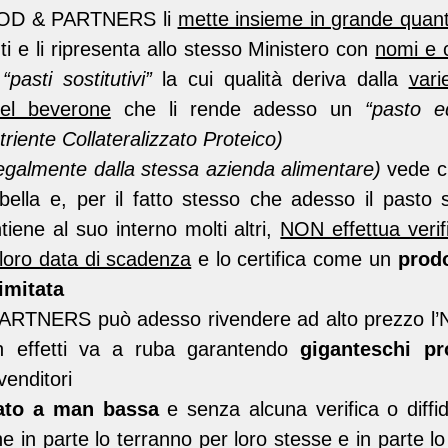
OOD & PARTNERS li
mette insieme in grande quant
nti e li ripresenta allo stesso Ministero con
nomi e 
e
“pasti sostitutivi”
la cui qualità deriva dalla
vari
nel beverone
che li rende adesso un
“pasto eq
triente Collateralizzato Proteico)
egalmente dalla stessa azienda alimentare)
vede ch
 bella e, per il fatto stesso che adesso il pasto 
ene al suo interno molti altri,
NON effettua verifi
loro data di scadenza
e lo certifica come un
prodo
imitata
TNERS può adesso rivendere ad alto prezzo l’NCP
in effetti va a ruba garantendo
giganteschi pro
venditori
ato a man bassa
e senza alcuna verifica o diffid
e in parte lo terranno per loro stesse e in parte l