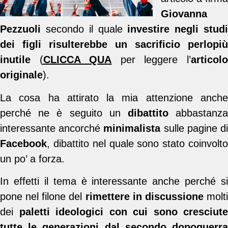
Giovanna
Pezzuoli
secondo il quale
investire negli stud
dei figli risulterebbe un sacrificio perlopiù
inutile
(
CLICCA QUA
per leggere l’
articol
originale
).
La cosa ha attirato la mia attenzione anche
perché ne è seguito un
dibattito
abbastanz
interessante ancorché
minimalista
sulle pagine d
Facebook
, dibattito nel quale sono stato coinvolto
un po’ a forza.
In effetti il tema è interessante anche perché si
pone nel filone del
rimettere in discussione
molt
dei
paletti ideologici con cui sono cresciute
tutte le generazioni dal secondo dopoguerra