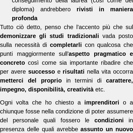
conseguimento della laurea (così come del
diploma) andrebbero
rivisti in maniera
profonda
Tutto ciò detto, penso che l’accento più che sul
demonizzare gli studi tradizionali
vada post
sulla necessità di
completarli
con qualcosa ch
punti maggiormente sull’
aspetto pragmatico e
concreto
così come sia importante ribadire che
per avere
successo
e
risultati
nella vita occorr
metterci del proprio
in termini di
carattere
impegno, disponibilità, creatività
etc.
Ogni volta che ho chiesto a
imprenditori
o a
chiunque fosse nella condizione di poter assumere
del personale quali fossero le
condizioni
in
presenza delle quali avrebbe
assunto un nuov