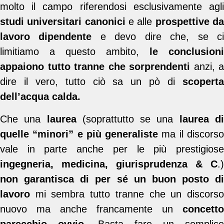
molto il campo riferendosi esclusivamente agli
studi universitari canonici
e alle
prospettive d
lavoro dipendente
e devo dire che, se c
limitiamo a questo ambito,
le conclusioni
appaiono tutto tranne che sorprendenti
anzi, a
dire il vero, tutto ciò sa un pò di
scoperta
dell’acqua calda.
Che una
laurea
(soprattutto se una
laurea d
quelle “minori” e più generaliste
ma il discors
vale in parte anche per le più prestigiose
ingegneria, medicina, giurisprudenza & C
.)
non garantisca di per sé un buon posto di
lavoro
mi sembra tutto tranne che un discorso
nuovo ma anche francamente un
concetto
parecchio ovvio
. Basta fare un semplice