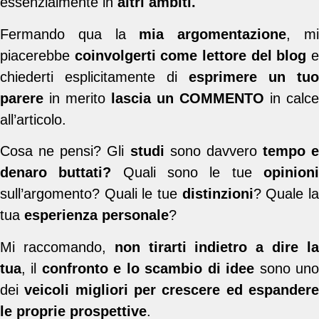
essenzialmente in
altri ambiti.
Fermando qua la
mia argomentazione
, m
piacerebbe
coinvolgerti come lettore del blog
chiederti esplicitamente di
esprimere un tuo
parere
in merito
lascia un
COMMENTO
in calce
all’articolo.
Cosa ne pensi? Gli
studi
sono davvero
tempo e
denaro buttati?
Quali sono le tue
opinion
sull’argomento? Quali le tue
distinzioni
? Quale l
tua
esperienza personale
?
Mi raccomando,
non tirarti indietro a dire l
tua
, il
confronto e lo scambio di idee
sono un
dei
veicoli migliori per crescere ed espander
le proprie prospettive
.