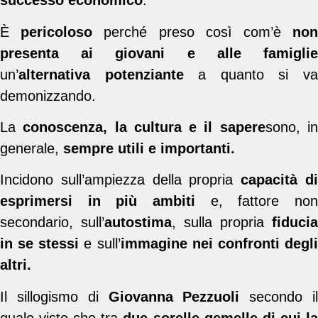
successo economico
.
È
pericoloso
perché preso così com’è
no
presenta ai giovani e alle famiglie
un’
alternativa potenziante
a quanto si v
demonizzando.
La
conoscenza, la cultura e il sapere
sono, i
generale,
sempre utili e importanti.
Incidono sull’ampiezza della propria
capacità d
esprimersi in più ambiti
e, fattore non
secondario, sull’
autostima
, sulla propria
fiducia
in se stessi
e sull’
immagine nei confronti degl
altri.
Il sillogismo di
Giovanna Pezzuoli
secondo i
quale visto che tra
due sorelle gemelle di cui l