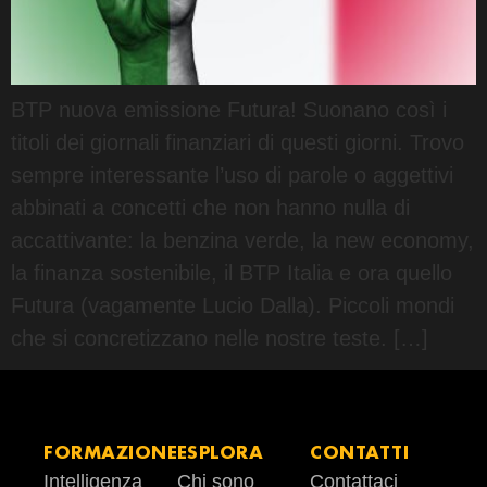
BTP nuova emissione Futura! Suonano così i
titoli dei giornali finanziari di questi giorni. Trovo
sempre interessante l’uso di parole o aggettivi
abbinati a concetti che non hanno nulla di
accattivante: la benzina verde, la new economy,
la finanza sostenibile, il BTP Italia e ora quello
Futura (vagamente Lucio Dalla). Piccoli mondi
che si concretizzano nelle nostre teste. […]
FORMAZIONE
ESPLORA
CONTATTI
Intelligenza
Chi sono
Contattaci