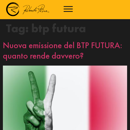
Tag:
btp futura
Nuova emissione del BTP FUTURA:
quanto rende davvero?