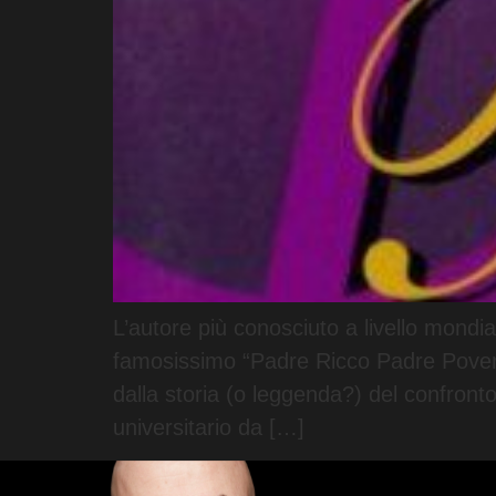
L’autore più conosciuto a livello mondi
famosissimo “Padre Ricco Padre Povero“
dalla storia (o leggenda?) del confront
universitario da […]