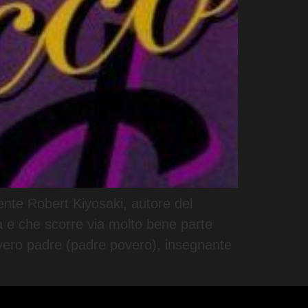
ente Robert Kiyosaki, autore del
à e che scorre via molto bene parte
o vero padre (padre povero), insegnante