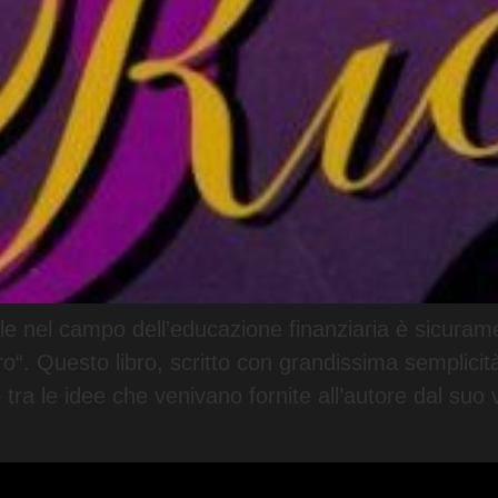
ale nel campo dell’educazione finanziaria è sicuram
. Questo libro, scritto con grandissima semplicit
o tra le idee che venivano fornite all’autore dal su