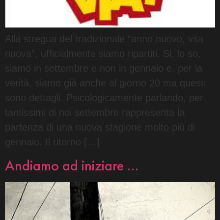
Alla stregua del tradizionale “anno nuovo, vita
nuova”, ufficialmente siamo ripartiti. Si, lo so,
siamo in settembre e non in gennaio e, per la
verità, siamo già anche al giorno 20 ma questi
sono dettagli. Psicologicamente parlando, per
tantissimi di noi settembre rappresenta la
partenza di una nuova stagione molto più di
gennaio. Il ritorno […]
Andiamo ad iniziare …