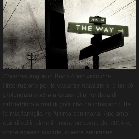
Doverosi auguri di Buon Anno visto che
l’interruzione per le vacanze natalizie si è un pò
prolungata anche a causa di un’ondata di
raffreddore e mal di gola che ha infestato tutta
la mia famiglia nell’ultima settimana. Andiamo
quindi ad iniziare il nostro percorso del 2014 e,
come spesso accade, queste settimane