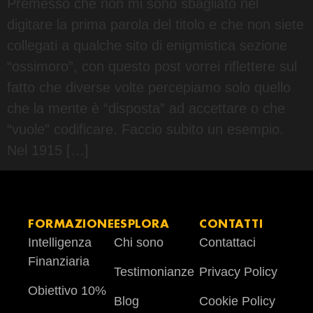
Premesso che non mi sono sbagliato nel
digitare la prima parola del titolo e che non siete
collegati a qualche sito di enigmistica sezione
“ossimoro”, con questo post vorrei riflettere sul
fatto che diverse volte percepiamo solo quello
che la mente è “disposta” ad accettare o che
“vuole” codificare. Faccio subito un esempio.
Nel 1915 […]
FORMAZIONE
ESPLORA
CONTATTI
Intelligenza
Chi sono
Contattaci
Finanziaria
Testimonianze
Privacy Policy
Obiettivo 10%
Blog
Cookie Policy