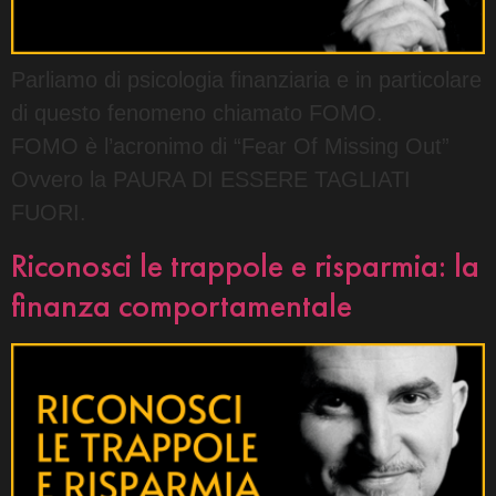
Parliamo di psicologia finanziaria e in particolare
di questo fenomeno chiamato FOMO.
FOMO è l’acronimo di “Fear Of Missing Out”
Ovvero la PAURA DI ESSERE TAGLIATI
FUORI.
Riconosci le trappole e risparmia: la
finanza comportamentale