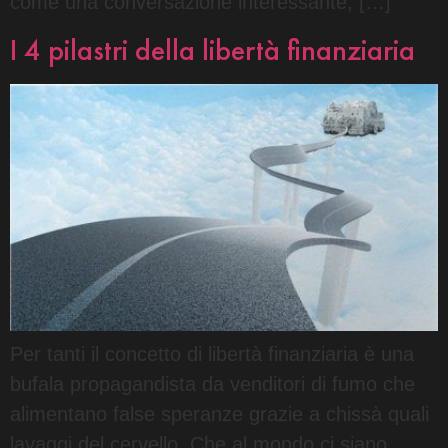
come una conversazione interessante, […]
I 4 pilastri della libertà finanziaria
Per tanti il concetto di libertà finanziaria è una
bufala propagandista da venditori di fumo che
alimentano false speranze grazie a chissà quali
lavaggi del cervello. Che al mondo ci siano