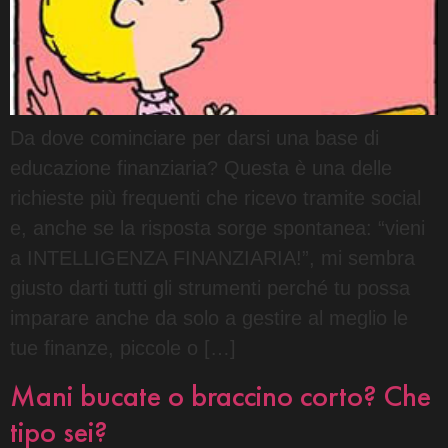
Da dove cominciare per darsi una base di
educazione finanziaria? Questa è una delle
richieste più frequenti che ricevo tramite social
e, anche se la risposta sorge spontanea: “vieni
a INTELLIGENZA FINANZIARIA!”, mi sembra
giusto darti tutti gli strumenti perché tu possa
imparare anche da solo a gestire al meglio le
tue finanze, piccole o […]
Mani bucate o braccino corto? Che
tipo sei?