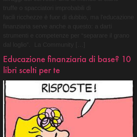
truffe o spacciatori improbabili di
facili ricchezze è fuor di dubbio, ma l’educazione
finanziaria serve anche a questo: a darti
strumenti e competenze per “separare il grano
dal loglio”. La Community […]
Educazione finanziaria di base? 10
libri scelti per te