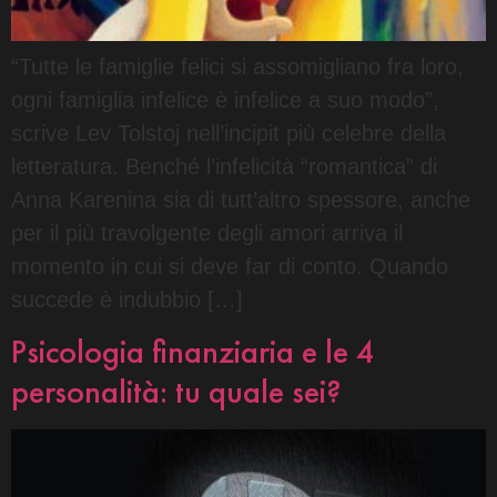
“Tutte le famiglie felici si assomigliano fra loro,
ogni famiglia infelice è infelice a suo modo”,
scrive Lev Tolstoj nell’incipit più celebre della
letteratura. Benché l’infelicità “romantica” di
Anna Karenina sia di tutt’altro spessore, anche
per il più travolgente degli amori arriva il
momento in cui si deve far di conto. Quando
succede è indubbio […]
Psicologia finanziaria e le 4
personalità: tu quale sei?