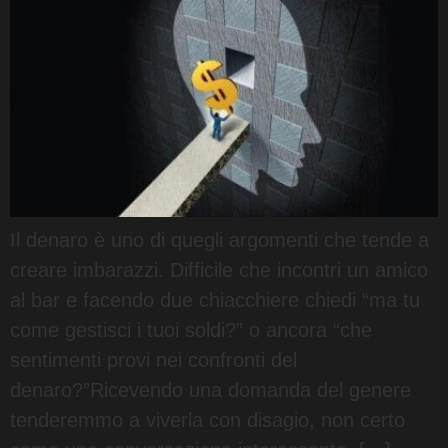
Il denaro è uno di quegli argomenti che tende a
creare imbarazzi. Difficile che incontri un amico
al bar e facendo due chiacchiere chiedi “ma tu
come gestisci i tuoi soldi?” o ancora “che
sentimenti provi nei confronti del
denaro?”Ricevendo una domanda del genere
tenderemmo a viverla con disagio, non certo