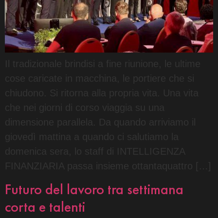
Il tradizionale brindisi a fine riunione, le ultime
cose caricate in macchina, le portiere che si
chiudono. Si ritorna alla propria vita. Una vita
che nei giorni di corso viaggia su una
dimensione parallela. Da quando arriviamo il
giovedì mattina a quando ci salutiamo la
domenica sera, lo staff di INTELLIGENZA
FINANZIARIA passa insieme ottantaquattro […]
Futuro del lavoro tra settimana
corta e talenti