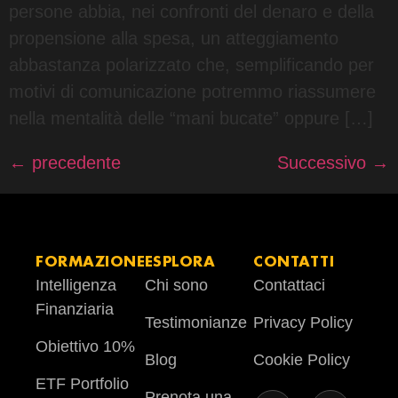
persone abbia, nei confronti del denaro e della
propensione alla spesa, un atteggiamento
abbastanza polarizzato che, semplificando per
motivi di comunicazione potremmo riassumere
nella mentalità delle “mani bucate” oppure […]
←
precedente
Successivo
→
FORMAZIONE
ESPLORA
CONTATTI
Intelligenza
Chi sono
Contattaci
Finanziaria
Testimonianze
Privacy Policy
Obiettivo 10%
Blog
Cookie Policy
ETF Portfolio
Prenota una