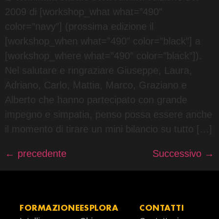
2009 di [workshop_what what=”490″
color=”navy”] (prossima edizione il
[workshop_when what=”490″ color=”black”] a
[workshop_where what=”490″ color=”black”]).
Nel salutare e ringraziare Giuseppe, Laura,
Adriano, Carlo, Mattia, Marco, Graziano e
Alberto che hanno partecipato con grande
impegno e simpatia, penso possa essere anche
il momento di tirare un mini bilancio su tutto […]
←
precedente
Successivo
→
FORMAZIONE
ESPLORA
CONTATTI