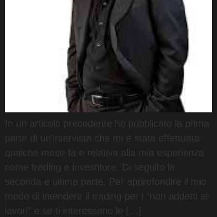
In un articolo precedente ho pubblicato la prima
parte di un’intervista che mi è stata effettuata
qualche mese fa e relativa alla mia esperienza
come trading e investitore. Di seguito la
seconda e ultima parte. Per approfondire il mio
modo di intendere il trading per i “non addetti ai
lavori” e se ti interessano le […]