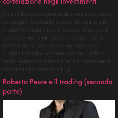
correlazione negli investimenti
Ho sentito spesso parlare di diversificazione del
portafoglio. Altrettanto spesso ho sentito che i
prodotti finanziari in cui si investe dovrebbero
essere tra loro il più possibile “scorrelati”. E’
vero? E se si, potresti fare un esempio di
prodotti finanziari scorrelati? Molte grazie e
saluti. Gianmaria Grazie a te Gianmaria per la
domanda interessante e […]
Roberto Pesce e il trading (seconda
parte)