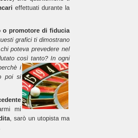
ncari
effettuati durante la
 o promotore di fiducia
uesti grafici ti dimostrano
, chi poteva prevedere nel
lutato così tanto? In ogni
perchè i
 poi si
cedente
armi mi
dita
, sarò un utopista ma
.