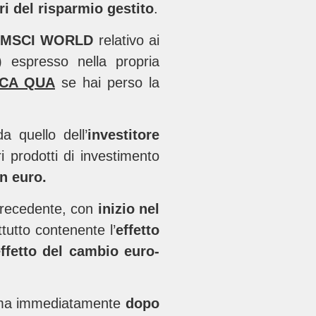
ri del risparmio gestito
.
e MSCI WORLD
relativo ai
ti) espresso nella propria
CCA QUA
se hai perso la
 quello dell’
investitore
i prodotti di investimento
in euro.
o precedente, con
inizio nel
tutto contenente l’
effetto
ffetto del cambio euro-
) ma immediatamente
dopo