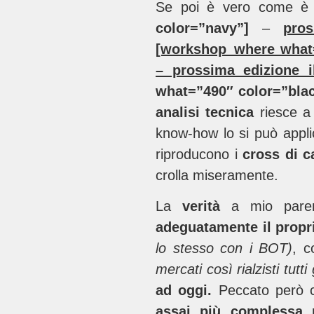
Se poi è vero come è v
color=”navy”]
–
pro
[workshop_where what=
– prossima edizione 
what=”490″ color=”bla
analisi tecnica
riesce 
know-how lo si può appli
riproducono i
cross di c
crolla miseramente.
La
verità
a mio pare
adeguatamente il propri
lo stesso con i BOT)
, 
mercati così rialzisti tu
ad oggi.
Peccato però c
assai più complessa p