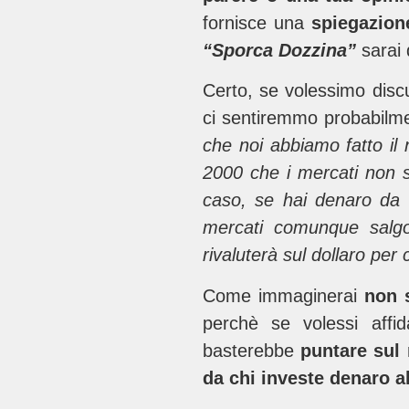
fornisce una
spiegazion
“Sporca Dozzina”
sarai 
Certo, se volessimo discu
ci sentiremmo probabilm
che noi abbiamo fatto il 
2000 che i mercati non sa
caso, se hai denaro da 
mercati comunque salgo
rivaluterà sul dollaro per
Come immaginerai
non 
perchè se volessi affi
basterebbe
puntare sul 
da chi investe denaro al