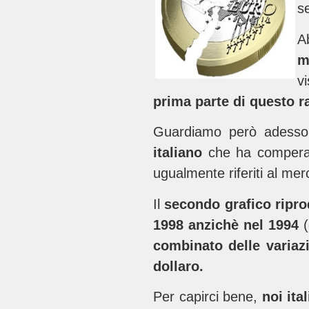
s
A
m
v
prima parte di questo 
Guardiamo però adesso l
italiano
che ha compera
ugualmente riferiti al m
Il
secondo grafico ripro
1998 anzichè nel 1994
combinato delle variaz
dollaro.
Per capirci bene,
noi it