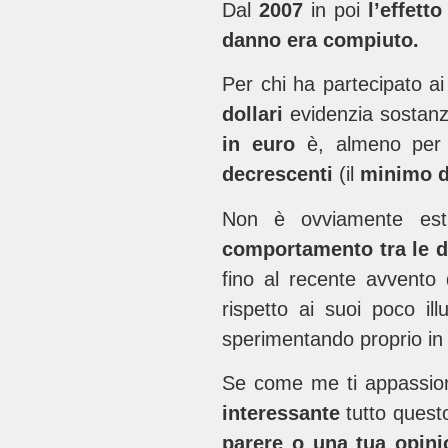
Dal
2007
in poi
l’effetto
danno era compiuto.
Per chi ha partecipato a
dollari
evidenzia sostanz
in euro
è, almeno per 
decrescenti
(il
minimo de
Non è ovviamente est
comportamento tra le d
fino al recente avvento
rispetto ai suoi poco il
sperimentando proprio in q
Se come me ti appassio
interessante
tutto quest
parere o una tua opini