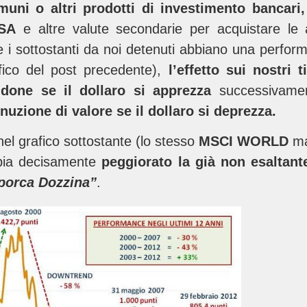
muni o altri prodotti di investimento bancari,
USA
e altre valute secondarie per acquistare le az
e i sottostanti da noi detenuti abbiano una perfo
afico del post precedente),
l’effetto sui nostri 
ndone se il dollaro si apprezza
successivamen
nuzione di valore se il dollaro si deprezza.
el grafico sottostante (lo stesso
MSCI WORLD
ma
ia decisamente
peggiorato la già non esaltan
porca Dozzina”
.