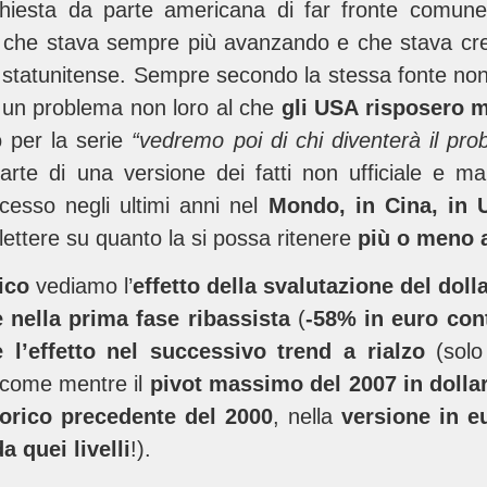
richiesta da parte americana di far fronte comune
che stava sempre più avanzando e che stava cre
 statunitense. Sempre secondo la stessa fonte non 
 un problema non loro al che
gli USA risposero m
o per la serie
“vedremo poi di chi diventerà il pro
arte di una versione dei fatti non ufficiale e 
esso negli ultimi anni nel
Mondo, in Cina, in
iflettere su quanto la si possa ritenere
più o meno a
fico
vediamo l’
effetto della svalutazione del doll
 nella prima fase ribassista
(
-58% in euro cont
 l’effetto nel successivo trend a rialzo
(sol
i come mentre il
pivot massimo del 2007 in dollar
orico precedente del 2000
, nella
versione in e
 quei livelli
!).