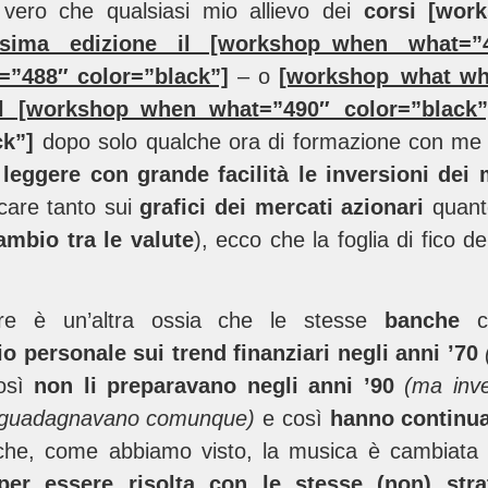
ero che qualsiasi mio allievo dei
corsi [wor
ssima edizione il [workshop_when what=”4
”488″ color=”black”]
– o
[workshop_what wh
il [workshop_when what=”490″ color=”blac
ck”]
dopo solo qualche ora di formazione con me
a
leggere con grande facilità le inversioni dei
care tanto sui
grafici dei mercati azionari
quanto
ambio tra le valute
), ecco che la foglia di fico de
re è un’altra ossia che le stesse
banche
o personale sui trend finanziari negli anni ’70
così
non li preparavano negli anni ’90
(ma inve
tti guadagnavano comunque)
e così
hanno continua
he, come abbiamo visto, la musica è cambiata
er essere risolta con le stesse (non) stra