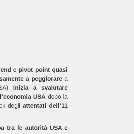
rend e pivot point quasi
isamente a peggiorare
a
USA)
inizia a svalutare
e l’economia USA
dopo la
ck degli
attentati dell’11
ba tra le autorità USA e