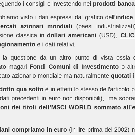
eguendo i consigli e investendo nei
prodotti banca
bbiamo visto i dati espressi dal grafico dell’
indic
ercati azionari mondiali
(paesi industrializza
isione classica in
dollari americani
(USD),
CLI
ragionamento
e i dati relativi.
a questione da un altro punto di vista ossia da
to magari
Fondi Comuni di Investimento
o altr
ercato azionario mondiale ma naturalmente
quotati 
dotto qua sotto
è in effetti lo stesso dell’articol
(dati precedenti in euro non disponibili), ma soprat
ioni dei titoli dell’MSCI WORLD sommato all’e
aliani compriamo in euro
(in lire prima del 2002