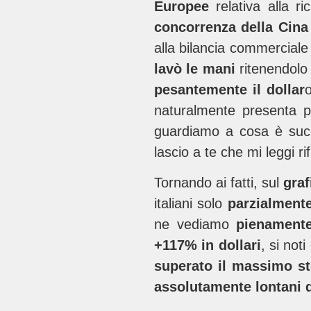
Europee
relativa alla 
concorrenza della Cina
alla bilancia commerciale
lavò
le mani
ritenendolo
pesantemente il dollar
naturalmente presenta p
guardiamo a cosa è succ
lascio a te che mi leggi r
Tornando ai fatti, sul
gra
italiani solo
parzialmente
ne vediamo
pienamente
+117% in dollari
, si not
superato il massimo st
assolutamente lontani da