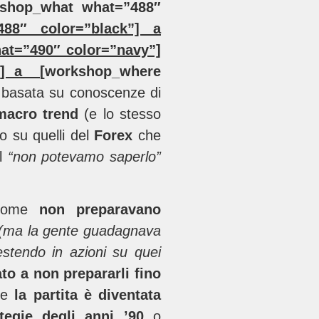
kshop_what what=”488″
88″ color=”black”] a
at=”490″ color=”navy”]
k”] a
[workshop_where
 basata su conoscenze di
 macro trend
(e lo stesso
 su quelli del
Forex
che
l
“non potevamo saperlo”
come
non preparavano
(ma la gente guadagnava
stendo in azioni su quei
to a non prepararli fino
 e
la partita è diventata
tegie degli anni ’90
o