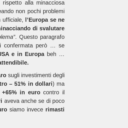
 rispetto alla minacciosa
ando non pochi problemi
ufficiale,
l’Europa se ne
inacciando di svalutare
blema”
. Questo paragrafo
mai confermata però … se
 USA e in Europa
beh …
ttendibile.
aro
sugli investimenti degli
ro – 51% in dollari
) ma
o
+65% in euro
contro il
i
aveva anche se di poco
uro
siamo invece
rimasti