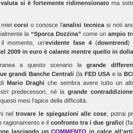
 valuta si è fortemente ridimensionato
ma sotto
i miei
corsi
o conosce l’
analisi tecnica
si noti an
ialmente la
“Sporca Dozzina”
come un
ampio tr
il momento, un’
evidente fase 4
(
downtrend
)
l 2009 in euro è calante mentre quello in dollar
ranea a questo scenario la
grande differe
ue grandi Banche Centrali
(la
FED USA
e la
BC
 di
Mario Draghi
che sembra avere tutto un altr
lustri predecessori, nè la
grande contraddizione
uesti mesi l’apice della difficoltà.
ni nel
trovare le spiegazioni alle cose
, potrai 
o ragionamento e il
confronto tra i due grafici
(f
one
lasciando un
COMMENTO
in calce all’art