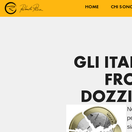
HOME
CHI SON
GLI IT
FR
DOZZI
Ne
p
s