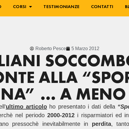
O
CORSI
TESTIMONIANZE
CONTATTI
B
Roberto Pesce
5 Marzo 2012
ALIANI SOCCOM
ONTE ALLA “SPO
NA” … A MENO
ll’
ultimo articolo
ho presentato i dati della
“Sp
erchè nel periodo
2000-2012
i risparmiatori ed in
iano pressochè inevitabilmente in
perdita
, tant