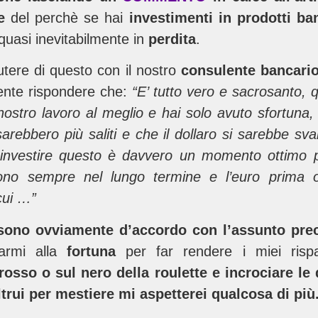
e
del perchè se hai
investimenti in prodotti ba
quasi inevitabilmente in
perdita
.
tere di questo con il nostro
consulente bancario
ente rispondere che:
“E’ tutto vero e sacrosanto, q
nostro lavoro al meglio e hai solo avuto sfortuna
rebbero più saliti e che il dollaro si sarebbe sva
investire questo è davvero un momento otti
mo
no sempre nel lungo termine e l’euro prima o
 cui …”
sono ovviamente d’accordo con l’assunto pre
darmi alla
fortuna
per far rendere i miei risp
rosso o sul nero della roulette e incrociare le 
trui per mestiere mi aspetterei qualcosa di più