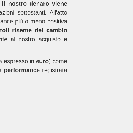
 il nostro denaro viene
ioni sottostanti. All’atto
rmance più o meno positiva
titoli risente del cambio
te al nostro acquisto e
 espresso in
euro
) come
te performance
registrata