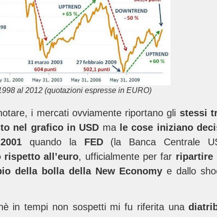
998 al 2012 (quotazioni espresse in EURO)
otare, i mercati ovviamente riportano gli
stessi t
sto nel grafico in USD
ma
le cose iniziano dec
 2001
quando la
FED
(la Banca Centrale 
 rispetto all’euro
, ufficialmente per far
ripartir
io della bolla della New Economy
e dallo sho
hè in tempi non sospetti mi fu riferita una
diatri