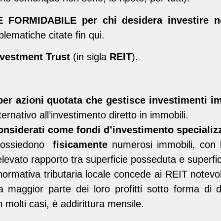
 FORMIDABILE per chi desidera investire ne
blematiche citate fin qui.
nvestment Trust
(in sigla
REIT
).
per azioni quotata che gestisce investimenti i
ernativo all’investimento diretto in immobili.
onsiderati come fondi d’investimento specializz
, possiedono
fisicamente
numerosi immobili, con l’
levato rapporto tra superficie posseduta e superfi
normativa tributaria locale concede ai REIT notevol
a maggior parte dei loro profitti sotto forma di di
in molti casi, è addirittura mensile.