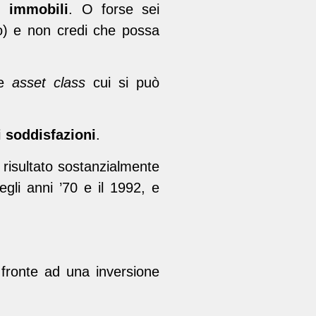
n immobili
. O forse sei
no) e non credi che possa
le
asset class
cui si può
i soddisfazioni
.
è risultato sostanzialmente
 degli anni ’70 e il 1992, e
fronte ad una inversione