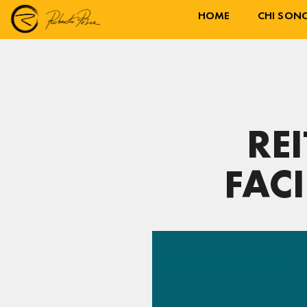
HOME
CHI SON
REI
FAC