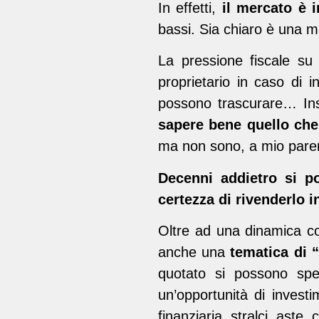
In effetti,
il mercato è 
bassi. Sia chiaro è una me
La pressione fiscale su 
proprietario in caso di 
possono trascurare… In
sapere bene quello che 
ma non sono, a mio parere,
Decenni addietro si p
certezza di rivenderlo i
Oltre ad una dinamica co
anche una
tematica di 
quotato si possono spen
un’opportunità di investi
finanziaria, stralci, aste,