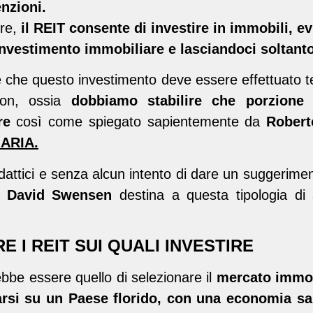
nzioni.
ere,
il REIT consente di investire in immobili, ev
’investimento immobiliare e lasciandoci soltant
he questo investimento deve essere effettuato t
tion, ossia
dobbiamo stabilire che porzione 
are
così come spiegato sapientemente da
Rober
ARIA.
idattici e senza alcun intento di dare un suggerimen
re
David Swensen
destina a questa tipologia di 
 I REIT SUI QUALI INVESTIRE
ebbe essere quello di selezionare il
mercato immobi
arsi su un Paese florido, con una economia san