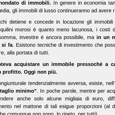
inondato di immobili.
In genere in economia tant
dia, gli immobili di lusso continueranno ad avere r
chi detiene e concede in locazione gli immobili è
inquilini morosi è quanto meno lacunosa, i costi 
somma, investire è ancora possibile, ma
in un 
si fa
. Esistono tecniche di investimento che posso
 alla portata di tutti.
oteva acquistare un immobile pressoché a c
n profitto. Oggi non più.
ngiunturale tendenzialmente avversa, esiste, nell’
“taglio minimo”
. In poche parole, mentre per acqu
dere anche solo alcune migliaia di euro, diff
mento nel mattone di tali esigue proporzioni (al di 
 che comunque non sono, lo ripeto, per tutti).