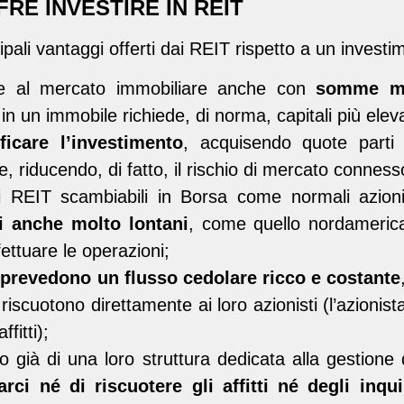
RE INVESTIRE IN REIT
ipali vantaggi offerti dai REIT rispetto a un investi
re al mercato immobiliare anche con
somme mo
 in un immobile richiede, di norma, capitali più eleva
ficare l’investimento
, acquisendo quote parti 
riducendo, di fatto, il rischio di mercato conness
 REIT scambiabili in Borsa come normali azioni, 
i anche molto lontani
, come quello nordamerica
fettuare le operazioni;
 prevedono un flusso cedolare ricco e costante
e riscuotono direttamente ai loro azionisti (l’azionis
fitti);
o già di una loro struttura dedicata alla gestione
ci né di riscuotere gli affitti né degli inqui