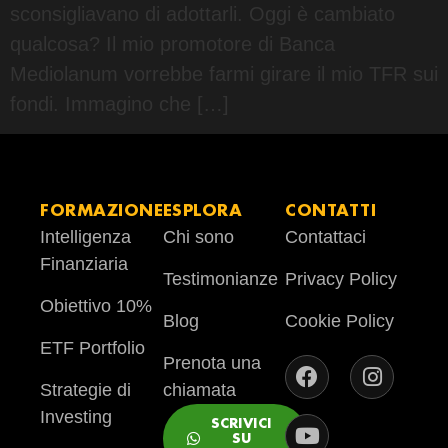
sconsigliavano di adottarli. Oggi è cambiato
qualcosa? Il mio promotore di Banca
Mediolanum vorrebbe farmi girare il mio TFR sui
fondi. Immagino che […]
FORMAZIONE
ESPLORA
CONTATTI
Intelligenza
Chi sono
Contattaci
Finanziaria
Testimonianze
Privacy Policy
Obiettivo 10%
Blog
Cookie Policy
ETF Portfolio
Prenota una
Strategie di
chiamata
Investing
SCRIVICI
SU