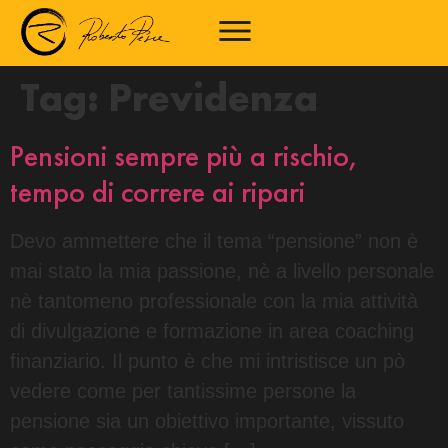
Tag:
Previdenza
Pensioni sempre più a rischio,
tempo di correre ai ripari
Devo ammettere che il tema “pensione” non è
mai stato la mia passione, nè a livello personale
nè tantomeno professionale con la mia attività
di divulgazione e formazione in area coaching
finanziario. Il punto è che mi intristisce un pò
vedere come per tantissime persone la
pensione sia un obiettivo importante, vissuto