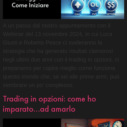
A un passo dal nostro appuntamento con il
Webinar del 13 novembre 2024, in cui Luca
Giusti e Roberto Pesce ci sveleranno la
strategia che ha generato risultati clamorosi
negli ultimi due anni con il trading in opzioni, ci
prepariamo per capire meglio come funziona
questo mondo che, se sei alle prime armi, può
sembrare un po’ complesso.
Trading in opzioni: come ho
imparato…ad amarlo