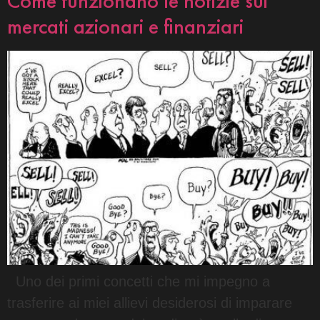
Come funzionano le notizie sui
mercati azionari e finanziari
Uno dei primi concetti che mi impegno a
trasferire ai miei allievi desiderosi di imparare