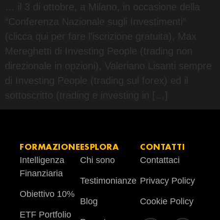
… il 3 di ottobre, a Milano, in occasione della
“Conferenza Nazionale sugli Investimenti”
(clicca qui per fare l’iscrizione gratuita), Max
Mereghetti di Investing People (trading non
direzionale in opzioni), Valeriano Lisanti sempre
di Investing People (trading sul forex) ed il
sottoscritto (trading e investing in […]
FORMAZIONE
ESPLORA
CONTATTI
Intelligenza
Chi sono
Contattaci
Finanziaria
Testimonianze
Privacy Policy
Obiettivo 10%
Blog
Cookie Policy
ETF Portfolio