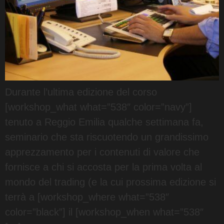
Durante l’ultima edizione del corso
[workshop_what what=”538″ color=”navy”]
tenuto a Reggio Emilia qualche settimana fa,
seminario che sta riscuotendo un grandissimo
apprezzamento per i contenuti di valore che
fornisce a chi si accosta per la prima volta al
mondo del trading (e la cui prossima edizione si
terrà a [workshop_where what=”538″
color=”black”] il [workshop_when what=”538″