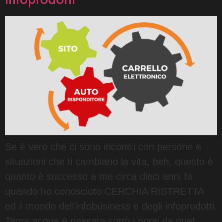
Se è vero che ci sono incontri con persone e
situazioni che ti cambiano la vita, beh, questo è
quanto è successo a me circa dieci anni fa
quando ho conosciuto CERCHIA RISTRETTA
ed il mondo dell’infobusiness e degli infoprodotti.
Tanta acqua è passata sotto i ponti da quel