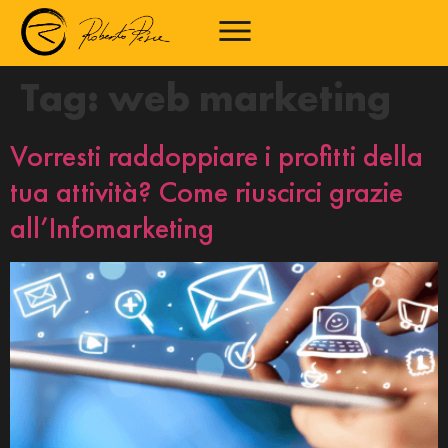
Tag:
web marketing
Vorresti raddoppiare i profitti della
tua attività? Come riuscirci grazie
all’Infomarketing