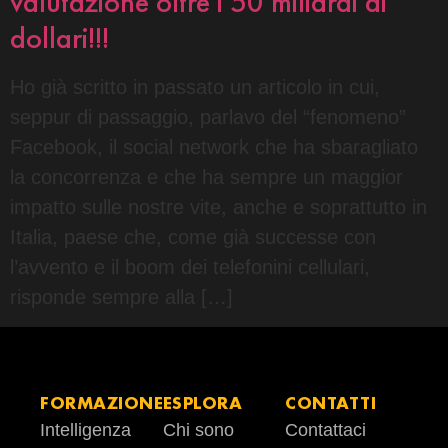
valutazione oltre i 50 miliardi di
dollari!!!
Ho già scritto in passato un articolo in cui,
seppur di passaggio, parlavo del “fenomeno”
Facebook, il social network che ha sbaragliato
la concorrenza e che ha sempre un maggior
impatto sulle nostre vite, anche e soprattutto in
Italia, paese che, come già successe con
l’avvento e il boom dei telefonini cellulari,
risponde sempre alla […]
FORMAZIONE
ESPLORA
CONTATTI
Intelligenza
Chi sono
Contattaci