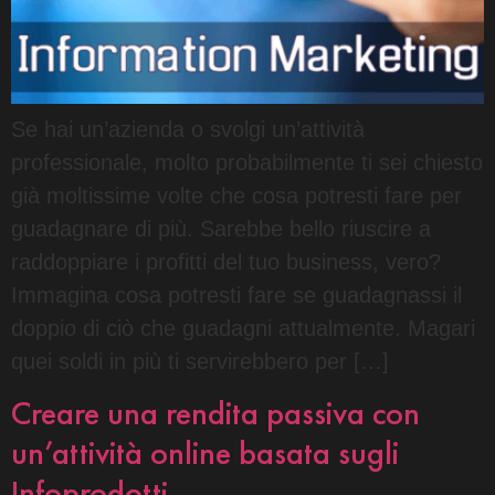
Se hai un’azienda o svolgi un’attività
professionale, molto probabilmente ti sei chiesto
già moltissime volte che cosa potresti fare per
guadagnare di più. Sarebbe bello riuscire a
raddoppiare i profitti del tuo business, vero?
Immagina cosa potresti fare se guadagnassi il
doppio di ciò che guadagni attualmente. Magari
quei soldi in più ti servirebbero per […]
Creare una rendita passiva con
un’attività online basata sugli
Infoprodotti