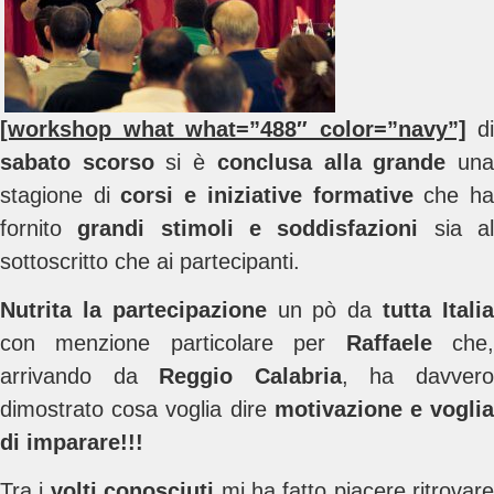
[workshop_what what=”488″ color=”navy”]
d
sabato scorso
si è
conclusa alla grande
un
stagione di
corsi e iniziative formative
che h
fornito
grandi stimoli e soddisfazioni
sia a
sottoscritto che ai partecipanti.
Nutrita la partecipazione
un pò da
tutta Itali
con menzione particolare per
Raffaele
che
arrivando da
Reggio Calabria
, ha davver
dimostrato cosa voglia dire
motivazione e vogli
di imparare!!!
Tra i
volti conosciuti
mi ha fatto piacere ritrovare