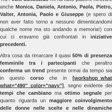
anche
Monica, Daniela, Antonio, Paola, Pietro,
Valter, Antonia, Paolo e Giuseppe
(e spero di
non aver fatto torno a nessuno dimenticandomi
qualche nome ma sto andando a memoria!) con
cui ci eravamo già confrontati in
iniziativ
precedenti.
Altra cosa da rimarcare il quasi
50% di presenza
femminile tra i partecipanti
che peraltr
conferma un
trend
presente ormai da tempo si
in questo
corso
che in
[workshop_wha
what=”490″ color=”navy”]
, segno evidente dei
tempi che cambiano
ma
ottimo segnale
pe
quanto riguarda un
maggiore coinvolgimento
delle donne nelle scelte e nelle dinamiche