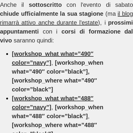
Anche il
sottoscritto
con l’evento di sabat
chiude ufficialmente la sua stagione
(ma
il blo
rimarrà attivo anche durante l’estate
), i
prossim
appuntamenti
con i
corsi di formazione dal
vivo
saranno quindi:
[workshop_what what=”490″
color=”navy”]
,
[workshop_when
what=”490″ color=”black”],
[workshop_where what=”490″
color=”black”]
[workshop_what what=”488″
color=”navy”]
,
[workshop_when
what=”488″ color=”black”]
,
[workshop_where what=”488″