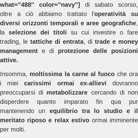
what=”488″ color=”navy”]
di sabato scorso,
oltre a ciò abbiamo trattato l’
operatività s
diversi orizzonti temporali e aree geografiche
,
la
selezione dei titoli
su cui investire o fare
trading, le
tattiche di entrata
, di
trade e money
management
e di
protezione delle posizioni
attive.
Insomma,
moltissima la carne al fuoco
che or
i miei
carissimi ormai ex-allievi
dovrann
preoccuparsi di
metabolizzare
cercando di no
disperdere quanto imparato fin qua pur
mantenendo un
equilibrio tra lo studio e i
meritato riposo e relax estivo
ormai imminent
per molti.