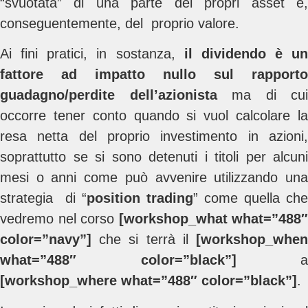
“svuotata” di una parte dei propri asset e,
conseguentemente, del proprio valore.
Ai fini pratici, in sostanza,
il dividendo è
un
fattore ad impatto nullo sul rapporto
guadagno/perdite dell’azionista
ma di cui
occorre tener conto quando si vuol calcolare la
resa netta del proprio investimento in azioni,
soprattutto se si sono detenuti i titoli per alcuni
mesi o anni come può avvenire utilizzando una
strategia di “
position trading
” come quella che
vedremo nel corso
[workshop_what what=”488″
color=”navy”]
che si terrà il
[workshop_whe
what=”488″ color=”black”]
a
[workshop_where what=”488″ color=”black”]
.