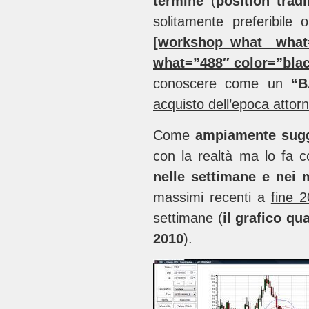
termine
(
position trad
solitamente preferibile
[workshop_what what
what=”488″ color=”bla
conoscere come un
“B
acquisto dell’epoca attorno
Come
ampiamente sugge
con la realtà ma lo fa c
nelle settimane e nei m
massimi recenti a
fine 
settimane (
il grafico q
2010
).