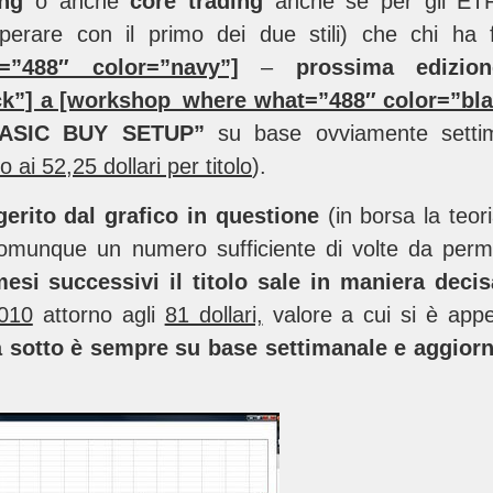
ing
o anche
core trading
anche se per gli ETF 
 operare con il primo dei due stili) che chi ha 
=”488″ color=”navy”]
–
prossima edizi
ck”] a [workshop_where what=”488″ color=”bla
ASIC BUY SETUP”
su base ovviamente setti
 ai 52,25 dollari per titolo
).
rito dal grafico in questione
(in borsa la teor
omunque un numero sufficiente di volte da permett
esi successivi il titolo sale in maniera decis
2010
attorno agli
81 dollari,
valore a cui si è appe
ua sotto è sempre su base settimanale e aggior