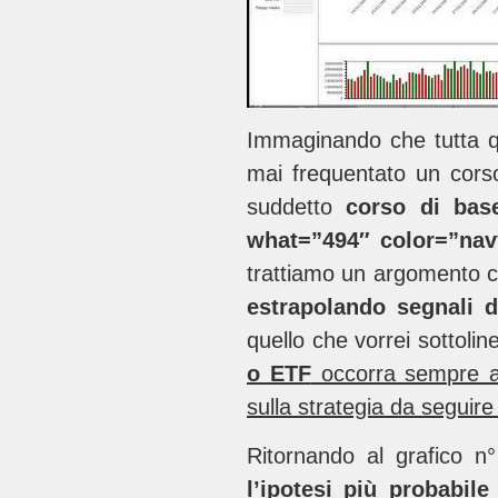
Immaginando che tutta qu
mai frequentato un cors
suddetto
corso di bas
what=”494″ color=”na
trattiamo un argomento 
estrapolando segnali da
quello che vorrei sottol
o ETF
occorra sempre 
sulla strategia da seguire
Ritornando al grafico 
l’ipotesi più probabil