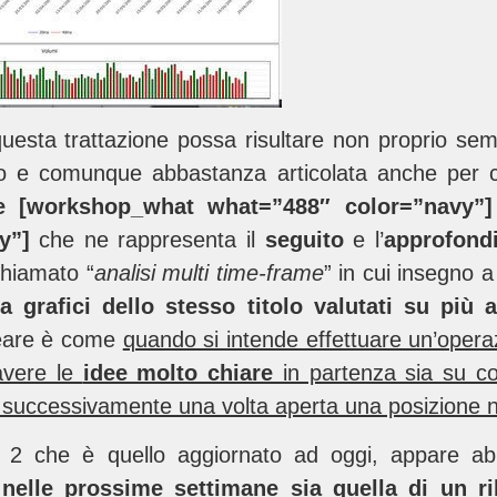
esta trattazione possa risultare non proprio sem
o e comunque abbastanza articolata anche per ch
e
[workshop_what what=”488″ color=”navy”
vy”]
che ne rappresenta il
seguito
e l’
approfond
chiamato “
analisi multi time-frame
” in cui insegno 
 grafici dello stesso titolo valutati su più a
ineare è come
quando si intende effettuare un’opera
avere le
idee molto chiare
in partenza sia su c
 successivamente una volta aperta una posizione nel
n° 2 che è quello aggiornato ad oggi, appare a
e nelle prossime settimane sia quella di un r