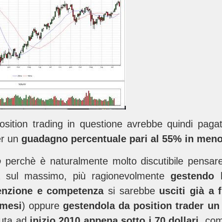
position trading in questione avrebbe quindi pag
per un
guadagno percentuale pari al 55% in meno
o
perchè è
naturalmente molto discutibile pensare
ita sul massimo, più ragionevolmente
gestendo 
tenzione e competenza
si sarebbe
usciti già a 
 mesi
) oppure
gestendola da position trader un
nuta ad
inizio 2010 appena sotto i 70 dollari,
comu