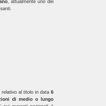
iano
, attualmente uno dei
santi.
è relativo al titolo in data
6
azioni di medio o lungo