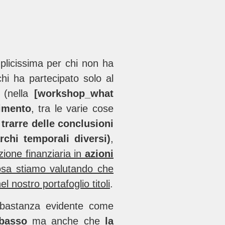
plicissima per chi non ha
i ha partecipato solo al
]
(nella
[workshop_what
imento
, tra le varie cose
a
trarre delle conclusioni
rchi temporali diversi)
,
zione finanziaria in
azioni
osa stiamo valutando che
 nostro portafoglio titoli
.
bbastanza evidente come
ibasso
ma anche che
la