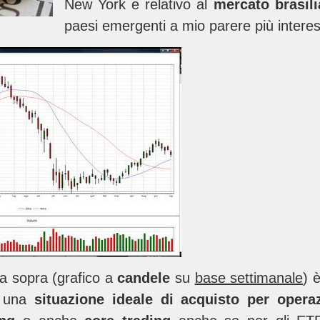
New York e relativo al
mercato brasil
paesi emergenti a mio parere più interes
ua sopra (grafico a
candele
su
base settimanale
) 
a una
situazione ideale di acquisto per oper