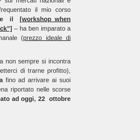
sui mercati nazionali è
frequentato il mio corso
one il
[workshop_when
ck”]
– ha ben imparato a
manale (
prezzo ideale di
ia non sempre si incontra
erci di trarne profitto),
a
fino ad arrivare ai suoi
na riportato nelle scorse
nato ad oggi, 22 ottobre