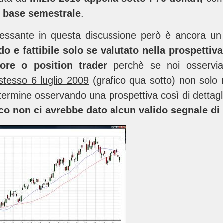
 base semestrale
.
eressante in questa discussione però è ancora u
ido e fattibile solo se valutato nella prospettiv
core o position trader
perchè se noi osservi
stesso 6 luglio 2009
(grafico qua sotto) non solo
 termine osservando una prospettiva così di dettag
fico non ci avrebbe dato alcun valido segnale di