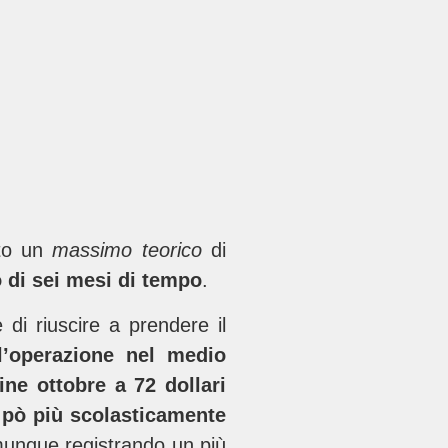
ato un
massimo teorico
di
 di sei mesi di tempo
.
 di riuscire a prendere il
l’operazione nel medio
fine ottobre a 72 dollari
 pò più scolasticamente
nque registrando un più