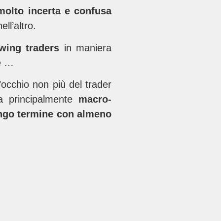
molto incerta e confusa
ll’altro.
wing traders
in maniera
e …
’occhio non più del trader
a principalmente
macro-
lungo termine con almeno