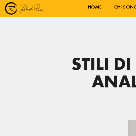
HOME
CHI SON
STILI D
ANAL