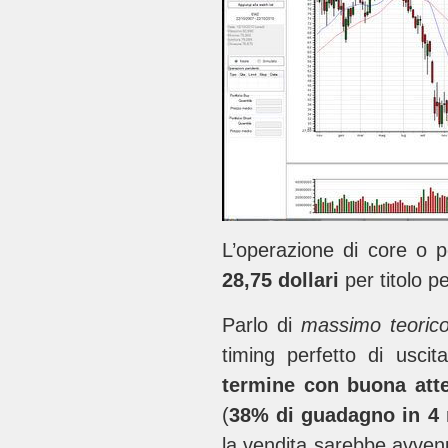
L’operazione di core o 
28,75 dollari
per titolo 
Parlo di
massimo teoric
timing perfetto di usc
termine con buona at
(
38% di guadagno in 4
la vendita sarebbe avve