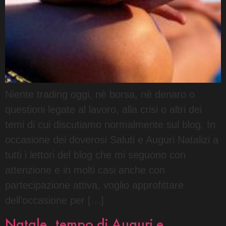
Niente trading oggi, nè borsa, nè denaro o
questioni legate al lavoro, alla crisi o altri dei
temi di cui discutiamo normalmente sul blog. In
occasione dei doverosi Saluti e Auguri Natalizi a
tutti i lettori del blog che mi seguono con
attenzione e in molti casi anche con
partecipazione attiva, voglio approfittare
dell’occasione per […]
Natale, tempo di Auguri e …