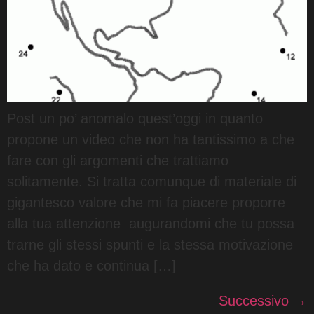
Post un po’ anomalo quest’oggi in quanto
propone un video che non ha tantissimo a che
fare con gli argomenti che trattiamo
solitamente. Si tratta comunque di materiale di
gigantesco valore che mi fa piacere proporre
alla tua attenzione augurandomi che tu possa
trarne gli stessi spunti e la stessa motivazione
che ha dato e continua […]
Successivo
→