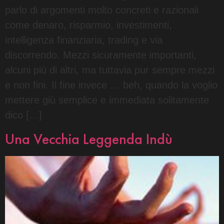
parlo di argomenti molto concreti e razionali
come denaro, risparmio, investimenti,
intelligenza finanziaria, trading e via
discorrendo. Mezzi sicuramente importanti,
alcuni più di altri, ma tuttavia pur sempre mezzi
e non fini. Il fine invece … beh, quando la voglio
mettere giù semplice e immediata solitamente
dico […]
Una Vecchia Leggenda Indù