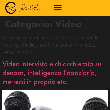
Categoria:
Video
Video gratuiti relativi a strategie o principi di
Trading, Intelligenza Finanziaria, Ricchezza,
Risparmio etc.
Video intervista e chiacchierata su
denaro, intelligenza finanziaria,
mettersi in proprio etc.