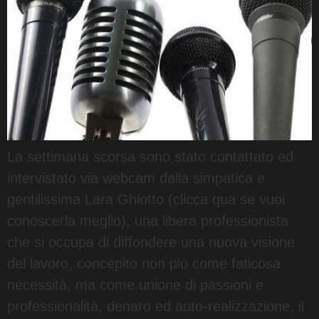
La settimana scorsa sono stato contattato ed
intervistato via webcam dalla simpatica e
gentilissima Lara Ghiotto (clicca qua se vuoi
conoscerla meglio), una libera professionista
che si occupa di diffondere una nuova visione
del lavoro, concepito non più come faticosa
necessità, ma come unione di passioni e
professionalità, denaro ed auto-realizzazione, il