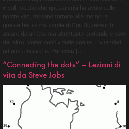
e sull’impatto che questa crisi ha avuto sulle
nostre vite, mi sono tornate alla memoria
queste bellissime parole di Eric Butterworth,
amare da un lato ma altrettanto profonde e vere
dall’altro. Vorrei condividerle con te, invitandoti
ad una riflessione. Per cosa […]
“Connecting the dots” – Lezioni di
vita da Steve Jobs