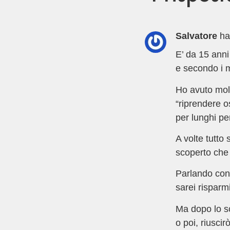
Salvatore
ha
E’ da 15 anni
e secondo i m
Ho avuto mol
“riprendere o
per lunghi per
A volte tutto
scoperto che 
Parlando con 
sarei risparm
Ma dopo lo sc
o poi, riusci