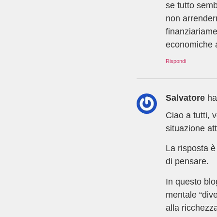
se tutto semb
non arrenderm
finanziariame
economiche ai
Rispondi
Salvatore
ha
Ciao a tutti, 
situazione at
La risposta è
di pensare.
In questo bl
mentale “dive
alla ricchezz