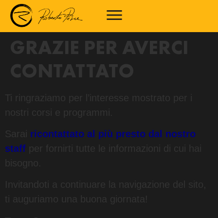
GRAZIE PER AVERCI
CONTATTATO
Ti ringraziamo per l’interesse mostrato per i
nostri corsi e programmi.
Sarai
ricontattato al più presto dal nostro
staff
per fornirti tutte le informazioni di cui hai
bisogno.
Invitandoti a continuare la navigazione del sito,
ti auguriamo una buona giornata!