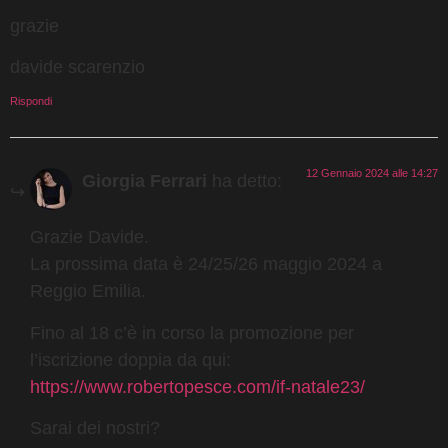
grazie
davide scarenzio
Rispondi
12 Gennaio 2024 alle 14:27
Giorgia Ferrari
ha detto:
Grazie Davide.
La prossima data è 24/25/26 maggio 2024 a
Reggio Emilia.
Fino al 18 c’è in corso la promozione per
l’iscrizione doppia da qui:
https://www.robertopesce.com/if-natale23/
Sarai dei nostri?