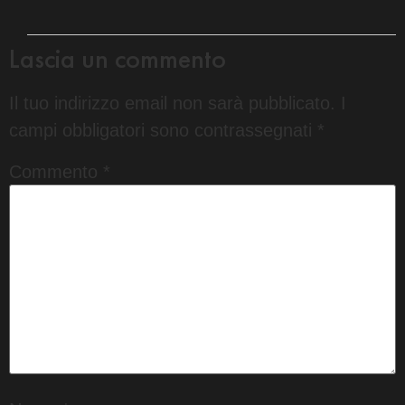
Lascia un commento
Il tuo indirizzo email non sarà pubblicato.
I
campi obbligatori sono contrassegnati
*
Commento
*