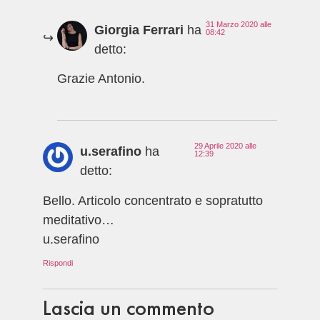
31 Marzo 2020 alle
Giorgia Ferrari
ha
08:42
detto:
Grazie Antonio.
29 Aprile 2020 alle
u.serafino
ha
12:39
detto:
Bello. Articolo concentrato e sopratutto
meditativo…
u.serafino
Rispondi
Lascia un commento