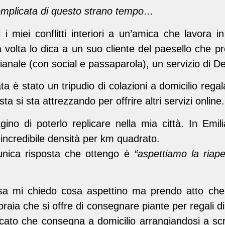
mplicata di questo strano tempo…
i miei conflitti interiori a un’amica che lavora 
sua volta lo dica a un suo cliente del paesello che
ianale (con social e passaparola), un servizio di De
è stato un tripudio di colazioni a domicilio regala
sta si sta attrezzando per offrire altri servizi online.
gino di poterlo replicare nella mia città. In Emili
n incredibile densità per km quadrato.
’unica risposta che ottengo è
“aspettiamo la riap
sa mi chiedo cosa aspettino ma prendo atto che, 
ioraia che si offre di consegnare piante per regali 
ato che consegna a domicilio arrangiandosi a scriv