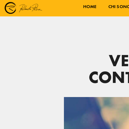
HOME
CHI SON
VE
CONT