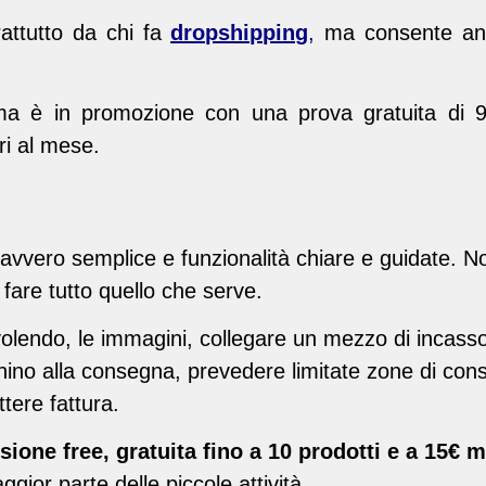
attutto da chi fa
dropshipping
,
ma consente anch
ma è in promozione con una prova gratuita di 90
ri al mese.
davvero semplice e funzionalità chiare e guidate.
fare tutto quello che serve.
e, volendo, le immagini, collegare un mezzo di inca
ghino alla consegna, prevedere limitate zone di con
tere fattura.
sione free, gratuita fino a 10 prodotti e a 15€ m
ggior parte delle piccole attività.