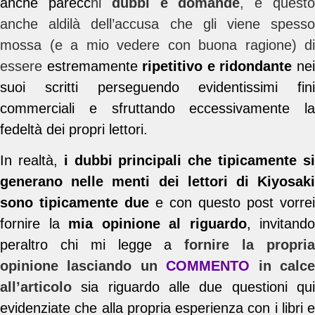
anche parecc
hi
dubbi e domande
, e quest
anche aldilà dell’accusa che gli viene spesso
mossa (e a mio vedere con buona ragione) di
essere
estremamente
ripetitivo e ridondante
ne
suoi scritti perseguendo evidentissimi fini
commerciali e sfruttando eccessivamente la
fedeltà dei propri lettori.
In realtà,
i dubbi principali che tipicamente s
generano nelle menti dei lettori di Kiyosaki
sono tipicamente
due
e con questo post vorrei
fornire la
mia opinione al riguardo
, invitando
peraltro chi mi legge a
fornire la propri
opinione lasciando un
COMMENTO
in calc
all’articolo
sia riguardo alle due questioni qu
evidenziate che alla propria esperienza con i libri e