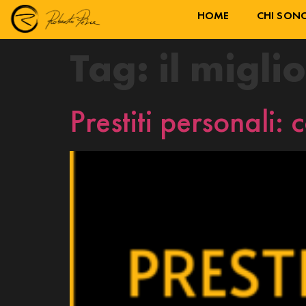
HOME
CHI SON
Tag:
il migli
Prestiti personali: