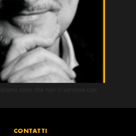
ompriamo cose che non ci servono con
CONTATTI