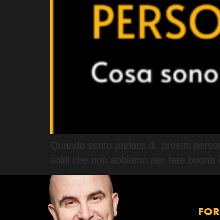
Quando sento parlare di prestiti perso
soldi che non abbiamo per fare buona 
FO