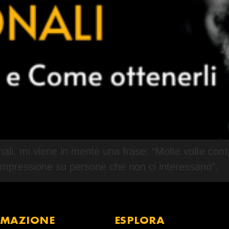
nali, mi viene in mente una frase: “Molte volte c
impressione su persone che non ci interessano”.
RMAZIONE
ESPLORA