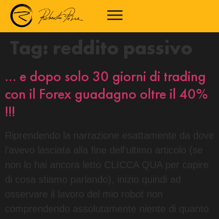
Tag:
reddito passivo
… e dopo solo 30 giorni di trading
con il Forex guadagno oltre il 40%
!!!
Riprendendo la narrazione esattamente da dove
l’avevo lasciata alla fine dell’ultimo articolo (se
non lo hai ancora letto CLICCA QUA per capire
di cosa stiamo parlando), inizio quindi ad
osservare il lavoro del mio robot non
comprendendo assolutamente niente di quanto