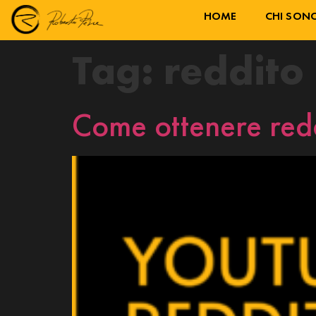
HOME
CHI SON
Tag:
reddito
Come ottenere red