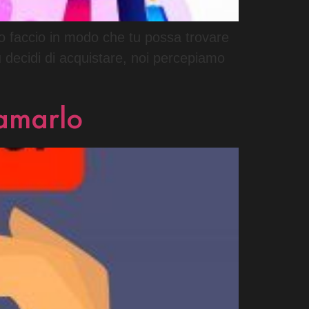
. Lo faccio in modo che tu possa trovare
u decidi di acquistare, noi percepiamo
 amarlo