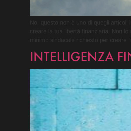
No, questo non è uno di quegli articoli i
creare la tua libertà finanziaria. Non 
minimo sindacale richiesto per creare l
INTELLIGENZA FIN