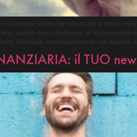
n cui troverai scritto che solo se hai la mente milio
lo nego, quanto meno desiderare un miglioramento de
ibertà finanziaria, ma miglioramento non equivale 
ANZIARIA: il TUO new