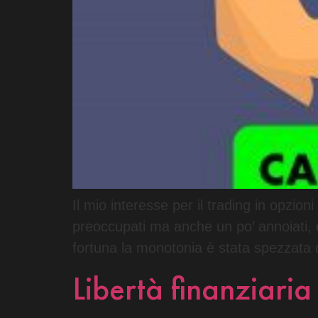
Il mio interesse per il trading in opzion
preoccupati ma anche un po’ annoiati, e 
fortuna la monotonia è stata spezzata
Libertà finanziari