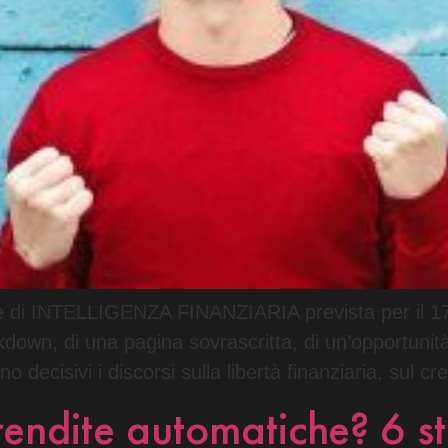
iale di INTELLIGENZA FINANZIARIA prevista per il 1
ckdown, di una pagina sovrascritta, di un’opportunit
o decisivi i discorsi sulla libertà finanziaria, sul cr
rendite automatiche? 6 st