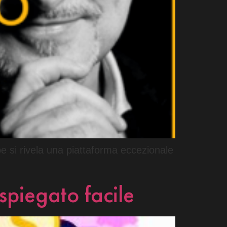
ube si rivela una piattaforma eccezionale
spiegato facile