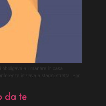
 ci obbligava a rimanere in casa
onferenze iniziava a starmi stretta. Per
o da te