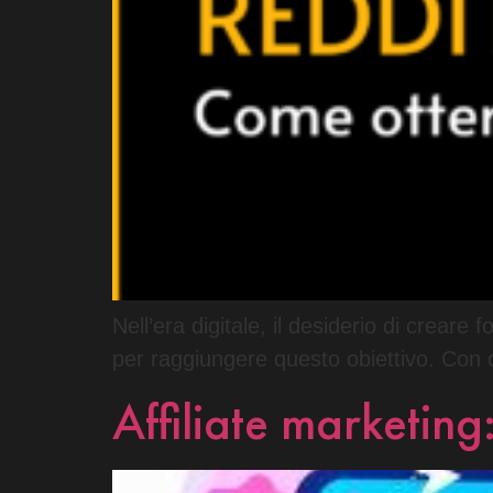
Nell’era digitale, il desiderio di creare
per raggiungere questo obiettivo. Con olt
Affiliate marketing