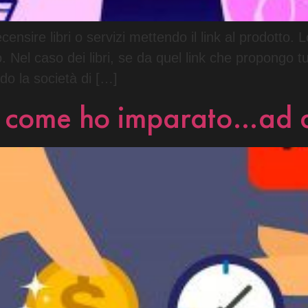
ecensire libri o servizi mettendo il link al prodotto
. Nel caso dei libri, se da quel link che propongo t
do la società di […]
i: come ho imparato…ad