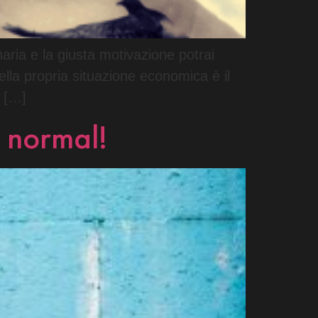
naria e la giusta motivazione potrai
lla propria situazione economica è il
a […]
 normal!