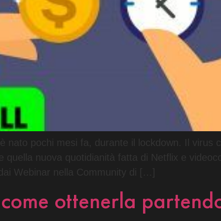
i è nato pochi mesi fa, durante il lockdown. Il virus
quella nuova quotidianità fatta di Netflix e videoc
 dai Webinar nella Community di […]
a come ottenerla partend