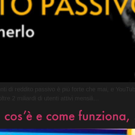
 fonti di reddito passivo è più forte che mai, e YouT
re 2 miliardi di utenti attivi mensili…
: cos’è e come funziona, 