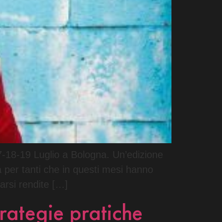
7-18-19 Luglio a Bologna. Un’edizione
à per tanti che in questi mesi hanno
earsi rendite […]
rategie pratiche