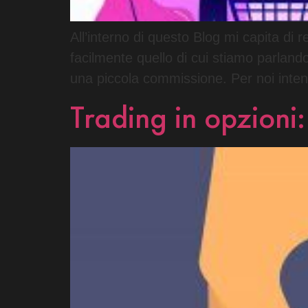
All’interno di questo Blog mi capita di r
facilmente quello di cui stiamo parlando
una piccola commissione. Per noi inten
Trading in opzion