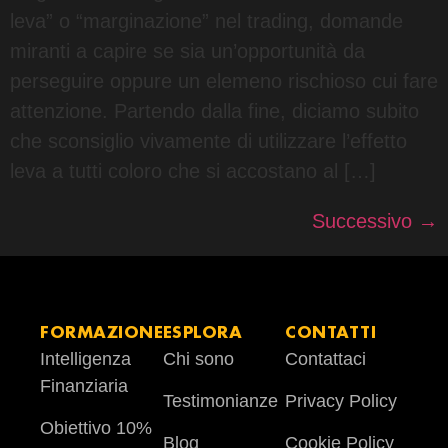
leva” o “marginazione” nel trading, domande
miranti a capire se sia un’opportunità da
perseguire oppure un elemeno rischioso cui fare
attenzione. Partendo dalla fine, diciamo subito
che sconsiglio vivamente di utilizzare l’effetto
leva a tutti coloro che si accostano al […]
Successivo
→
FORMAZIONE
ESPLORA
CONTATTI
Intelligenza
Chi sono
Contattaci
Finanziaria
Testimonianze
Privacy Policy
Obiettivo 10%
Blog
Cookie Policy