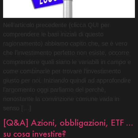
Nell’articolo precedente (clicca QUI per
comprendere le basi iniziali di questo
ragionamento) abbiamo capito che, se è vero
che l’investimento perfetto non esiste, occorre
comprendere quali siano le variabili in campo e
come combinarle per trovare l’investimento
giusto per noi. Iniziando quindi ad approfondire
l’argomento oggi parliamo del perchè,
nonostante la convinzione comune vada in
senso […]
[Q&A] Azioni, obbligazioni, ETF …
su cosa investire?