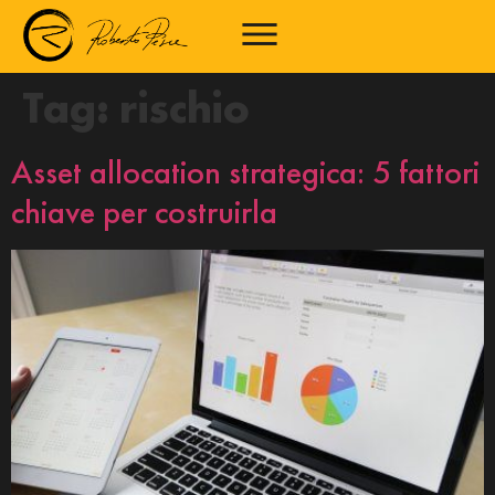
Tag:
rischio
Asset allocation strategica: 5 fattori
chiave per costruirla