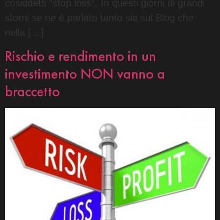
cosiddetti “stop loss“. In questi giorni di grandi
storni se ne è parlato tanto sia sul Blog che
nella […]
Rischio e rendimento in un
investimento NON vanno a
braccetto