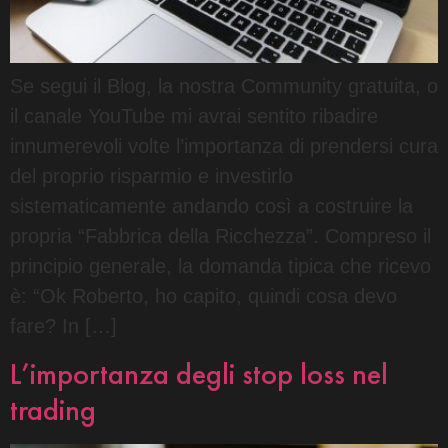
Se segui il Blog, la nostra Community gratuita, o
il canale YouTube mi avrai sentito ribadire
innumerevoli volte l’importanza di prendersi cura
del proprio risparmio e investirlo
sistematicamente andando così a costruire la
propria “Fabbrica della Ricchezza”. Compreso il
principio generale, la domanda tipica che ricevo
è: “Ok Roberto, ho capito, quindi cosa devo
fare? In […]
L’importanza degli stop loss nel
trading