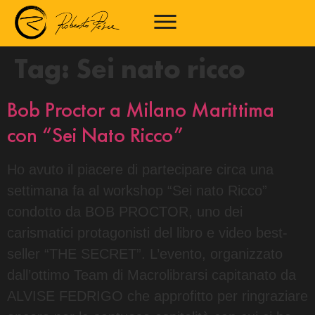
Tag:
Sei nato ricco
Bob Proctor a Milano Marittima
con “Sei Nato Ricco”
Ho avuto il piacere di partecipare circa una
settimana fa al workshop “Sei nato Ricco”
condotto da BOB PROCTOR, uno dei
carismatici protagonisti del libro e video best-
seller “THE SECRET”. L’evento, organizzato
dall’ottimo Team di Macrolibrarsi capitanato da
ALVISE FEDRIGO che approfitto per ringraziare