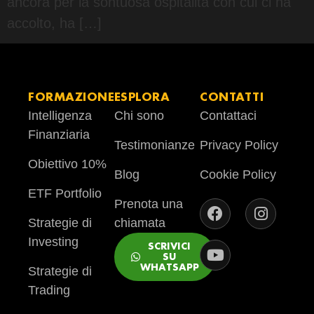
ancora per la sontuosa ospitalità con cui ci ha
accolto, ha […]
FORMAZIONE
ESPLORA
CONTATTI
Intelligenza
Chi sono
Contattaci
Finanziaria
Testimonianze
Privacy Policy
Obiettivo 10%
Blog
Cookie Policy
ETF Portfolio
Prenota una
Strategie di
chiamata
Investing
SCRIVICI
SU
WHATSAPP
Strategie di
Trading