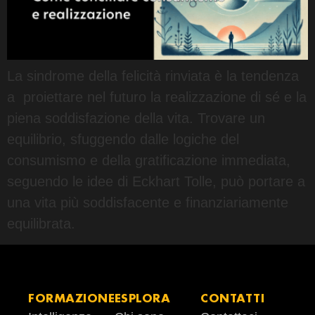
La sindrome della felicità rinviata è la tendenza
a proiettare nel futuro la realizzazione di sé e la
piena soddisfazione della vita. Trovare un
equilibrio, sfuggendo dalle logiche del
consumismo e della gratificazione immediata,
seguendo le idee di Eckhart Tolle, può portare a
una vita più soddisfacente e finanziariamente
equilibrata.
FORMAZIONE
ESPLORA
CONTATTI