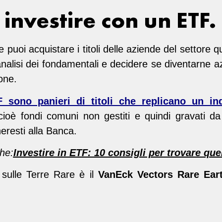
 investire con un ETF.
e puoi acquistare i titoli delle aziende del settore q
alisi dei fondamentali e decidere se diventarne azi
one.
 sono panieri di titoli che replicano un in
oè fondi comuni non gestiti e quindi gravati d
heresti alla Banca.
he:
Investire in ETF: 10 consigli per trovare que
sulle Terre Rare è il
VanEck Vectors Rare Eart