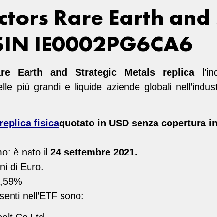
tors Rare Earth and 
SIN IE0002PG6CA6
re Earth and Strategic Metals
replica
l’in
lle più grandi e liquide aziende globali nell’indust
replica fisica
quotato in USD senza copertura in
o: è nato il
24 settembre 2021.
ni di Euro.
0,59%
senti nell’ETF sono:
alt Co Ltd