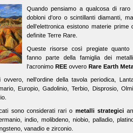
Quando pensiamo a
qualcosa di raro
dobloni d’oro o scintillanti diamanti, 
dell’elettronica esistono materie prime
definite Terre Rare.
Queste risorse così pregiate quanto a
fanno parte della famiglia dei metal
l’acronimo
REE
ovvero
Rare Earth Meta
i ovvero, nell’ordine della tavola periodica, Lan
rio, Europio, Gadolinio, Terbio, Disprosio, Olmio,
rio.
icati sono considerati rari o
metalli strategici
anc
rmanio, indio, molibdeno, niobio, palladio, platino
tungsteno, vanadio e zirconio.