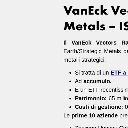
VanEck Vec
Metals –
I
Il
VanEck Vectors Ra
Earth/Strategic Metals de
metalli strategici.
Si tratta di un
ETF a 
Ad
accumulo.
È un ETF recentissim
Patrimonio:
65 milio
Costi di gestione:
Le
prime 10 aziende
pre
Zhejiang Huayou Cob