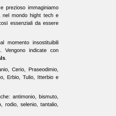
 e prezioso immaginiamo
ma nel mondo hight tech e
 così essenziali da essere
l momento insostituibili
li. Vengono indicate con
ls
.
tanio, Cerio, Praseodimio,
 Erbio, Tulio, Itterbio e
he: antimonio, bismuto,
, rodio, selenio, tantalio,