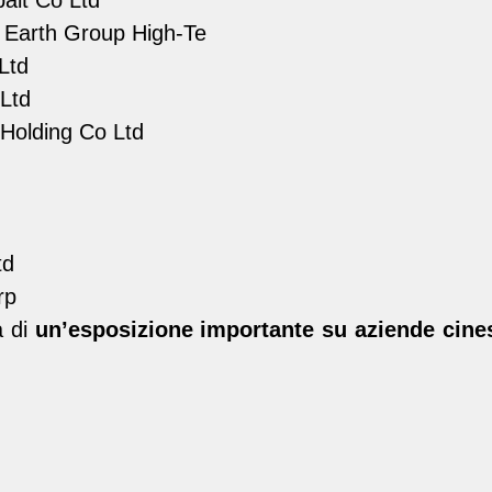
 Earth Group High-Te
Ltd
Ltd
Holding Co Ltd
td
rp
a di
un’esposizione importante su aziende cine