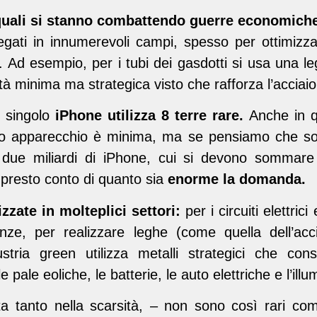
 quali si stanno combattendo guerre economich
ati in innumerevoli campi, spesso per ottimizzare
li. Ad esempio, per i tubi dei gasdotti si usa una l
ità minima ma strategica visto che rafforza l’acciaio
i singolo
iPhone utilizza 8 terre rare.
Anche in q
lo apparecchio è minima, ma se pensiamo che solo 
a due miliardi di iPhone, cui si devono sommare 
presto conto di quanto sia
enorme la domanda.
zzate in molteplici settori:
per i circuiti elettric
anze, per realizzare leghe (come quella dell’acc
ustria green utilizza metalli strategici che co
 le pale eoliche, le batterie, le auto elettriche e l’ill
ta tanto nella scarsità, – non sono così rari co