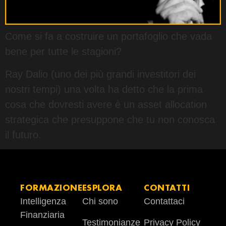
Come si fa a costruire un portafoglio che vada
bene per tutte le stagioni?
Ray Dalio (uno dei più grandi investitori dei
nostri tempi) una volta ha detto che la prima
cosa che dovresti avere è un asset allocation
strategica che presuppone che tu non conosca
il futuro.
FORMAZIONE
ESPLORA
CONTATTI
Intelligenza
Chi sono
Contattaci
Finanziaria
Testimonianze
Privacy Policy