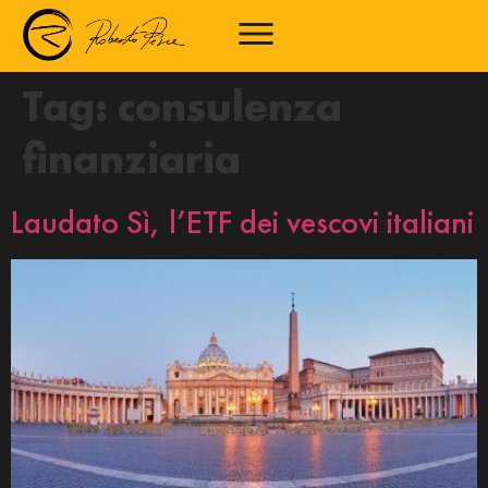
Tag:
consulenza
finanziaria
Laudato Sì, l’ETF dei vescovi italiani