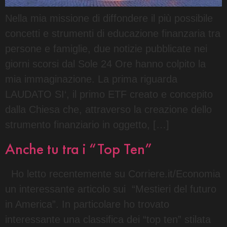
Nella mia missione di diffondere il più possibile
concetti e strumenti di educazione finanzaria tra
persone e famiglie, due notizie pubblicate nei
giorni scorsi dal Sole 24 Ore hanno colpito la
mia immaginazione. La prima riguarda
LAUDATO SI‘, il primo ETF creato e concepito
dalla Chiesa che, attraverso la creazione dello
strumento finanziario in oggetto, […]
Anche tu tra i “Top Ten”
Ho letto recentemente su Corriere.it/Economia
un interessante articolo sui “Mestieri del futuro
in America”. In particolare ho trovato
interessante una classifica dei “top ten” stilata