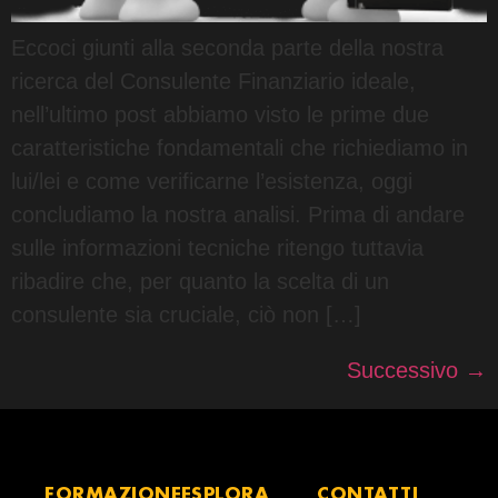
Eccoci giunti alla seconda parte della nostra
ricerca del Consulente Finanziario ideale,
nell’ultimo post abbiamo visto le prime due
caratteristiche fondamentali che richiediamo in
lui/lei e come verificarne l’esistenza, oggi
concludiamo la nostra analisi. Prima di andare
sulle informazioni tecniche ritengo tuttavia
ribadire che, per quanto la scelta di un
consulente sia cruciale, ciò non […]
Successivo
→
FORMAZIONE
ESPLORA
CONTATTI