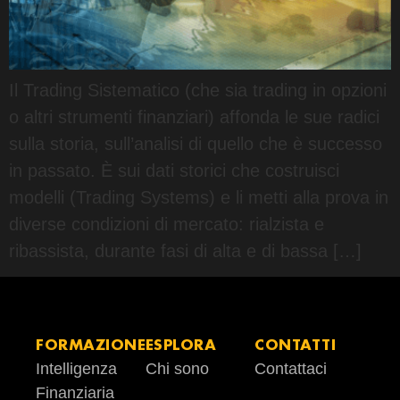
Il Trading Sistematico (che sia trading in opzioni
o altri strumenti finanziari) affonda le sue radici
sulla storia, sull’analisi di quello che è successo
in passato. È sui dati storici che costruisci
modelli (Trading Systems) e li metti alla prova in
diverse condizioni di mercato: rialzista e
ribassista, durante fasi di alta e di bassa […]
FORMAZIONE
ESPLORA
CONTATTI
Intelligenza
Chi sono
Contattaci
Finanziaria