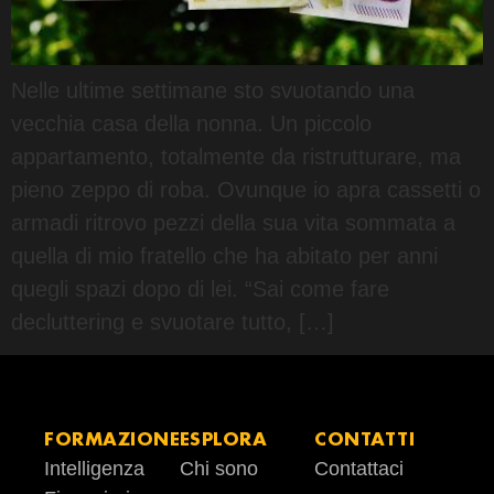
Nelle ultime settimane sto svuotando una
vecchia casa della nonna. Un piccolo
appartamento, totalmente da ristrutturare, ma
pieno zeppo di roba. Ovunque io apra cassetti o
armadi ritrovo pezzi della sua vita sommata a
quella di mio fratello che ha abitato per anni
quegli spazi dopo di lei. “Sai come fare
decluttering e svuotare tutto, […]
FORMAZIONE
ESPLORA
CONTATTI
Intelligenza
Chi sono
Contattaci