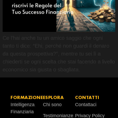
Ce l’hai anche tu un amico saggio che ogni
tanto ti dice: “Ehi, perché non guardi il denaro
da questa prospettiva?”, mentre tu sei lì a
chiederti se ogni scelta che stai facendo a livello
economico sia giusta o sbagliata.
FORMAZIONE
ESPLORA
CONTATTI
Intelligenza
Chi sono
Contattaci
Finanziaria
Testimonianze
Privacy Policy