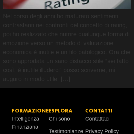
Nel corso degli anni ho maturato sentimenti
contrastanti nei confronti del concetto di rating,
poi ho realizzato che nutrire qualunque forma di
emozione verso un metodo di valutazione
economica è inutile e un filo patologico. Ora che
sono approdata un sano distacco stile “sei fatto
così, è inutile illuderci” posso scriverne, mi
auguro in modo utile, […]
FORMAZIONE
ESPLORA
CONTATTI
Intelligenza
Chi sono
Contattaci
Finanziaria
Testimonianze
Privacy Policy