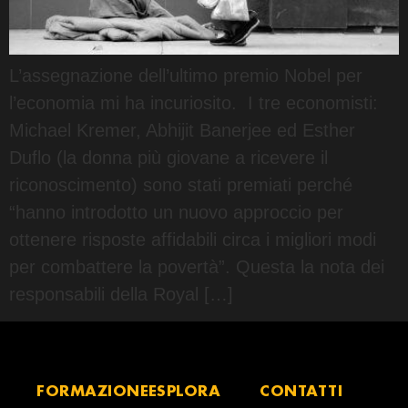
L’assegnazione dell’ultimo premio Nobel per
l’economia mi ha incuriosito. I tre economisti:
Michael Kremer, Abhijit Banerjee ed Esther
Duflo (la donna più giovane a ricevere il
riconoscimento) sono stati premiati perché
“hanno introdotto un nuovo approccio per
ottenere risposte affidabili circa i migliori modi
per combattere la povertà”. Questa la nota dei
responsabili della Royal […]
FORMAZIONE
ESPLORA
CONTATTI