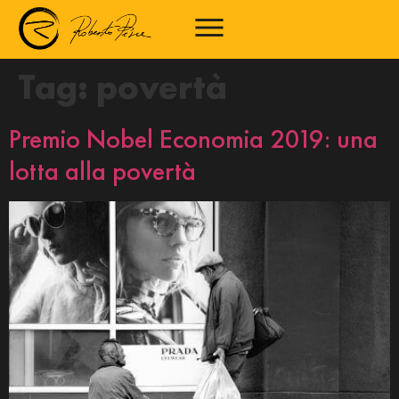
Tag:
povertà
Premio Nobel Economia 2019: una
lotta alla povertà