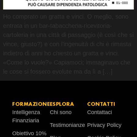
Ho comprato un gratta e vinci. O meglio, sono
entrata in un bar-tabaccheria-ricevitoria-
cartoleria in una città di passaggio (è così che si
vince, giusto?) e con l’ingenuità di chi è rimasta
indietro di anni ho chiesto un gratta e vinci.
«Come lo vuole?» Capiamoci; immaginavo che
le cose si fossero evolute ma da lì a […]
FORMAZIONE
ESPLORA
CONTATTI
Intelligenza
Chi sono
Contattaci
Finanziaria
Testimonianze
Privacy Policy
Obiettivo 10%