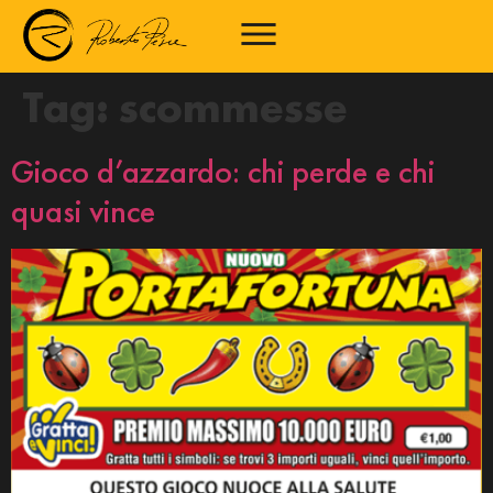
Tag:
scommesse
Gioco d’azzardo: chi perde e chi
quasi vince