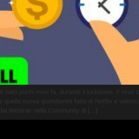
i è nato pochi mesi fa, durante il lockdown. Il virus
quella nuova quotidianità fatta di Netflix e videoc
 dai Webinar nella Community di […]