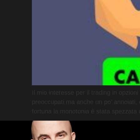
Il mio interesse per il trading in opzion
preoccupati ma anche un po’ annoiati, e 
fortuna la monotonia è stata spezzata