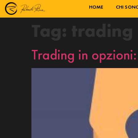
HOME
CHI SON
Tag:
trading
Trading in opzion