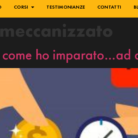
O
CORSI
TESTIMONIANZE
CONTATTI
B
 meccanizzato
i: come ho imparato…ad