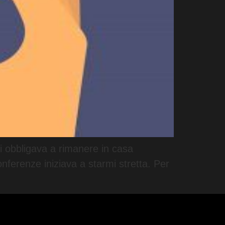
 ci obbligava a rimanere in casa
onferenze iniziava a starmi stretta. Per