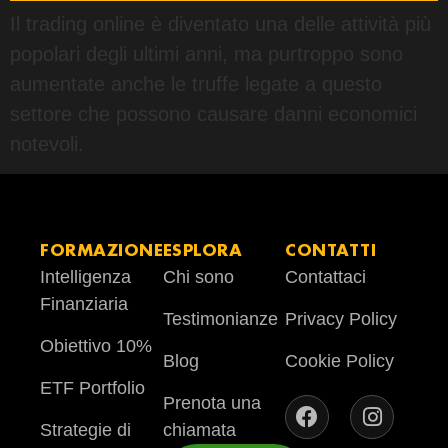
Il trading online è diventato una delle attività più
popolari degli ultimi anni, ma purtroppo sono
aumentate anche le truffe legate a questo
settore che possono causare danni economici
notevoli.
FORMAZIONE
ESPLORA
CONTATTI
Intelligenza
Chi sono
Contattaci
Finanziaria
Testimonianze
Privacy Policy
Obiettivo 10%
Blog
Cookie Policy
ETF Portfolio
Prenota una
Strategie di
chiamata